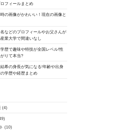
プロフィールまとめ
い時の画像がかわいい！現在の画像と
本名などのプロフィールやお父さんが
都産業大学で間違いなし
学歴で趣味や特技が全国レベル!性
がりて本当?
結希の身長が気になる!年齢や出身
どの学歴や経歴まとめ
策
(4)
49)
ト
(10)