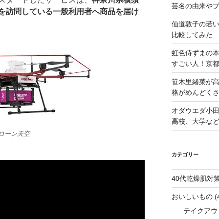
芸名の由来や
を訪問している一般利用者へ商品を届け
仙道敦子の若
比較してみた
虹色侍ずまの
すごい人！京
笹木里緒菜が高
格がめんどくさ
オダウエダ小田
高校、大学な
ドローン天空
カテゴリー
40代乾燥肌対
おいしいもの
(
テイクアウ