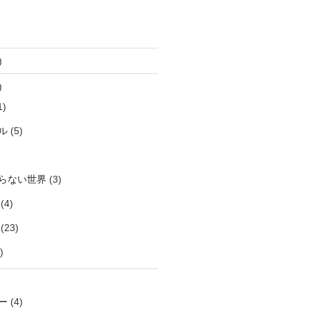
)
)
1)
ル
(5)
らない世界
(3)
(4)
(23)
)
ー
(4)