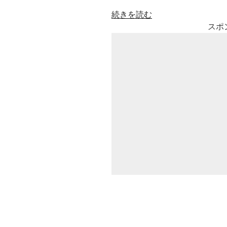
“楽
続きを読む
天
スポ
ド
ロ
ー
ン
の
利
用
方
法
や
利
用
場
所､
料
金