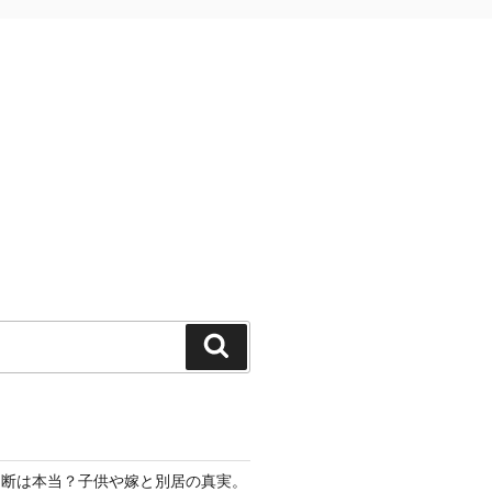
検
索
切断は本当？子供や嫁と別居の真実。