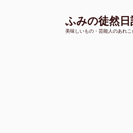
コ
ン
ふみの徒然日
テ
ン
美味しいもの・芸能人のあれこ
ツ
へ
ス
キ
ッ
プ