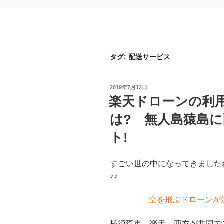
タグ:
配送サービス
投
2019年7月12日
稿
楽天ドローンの利
日:
は? 無人島猿島
ト!
すごい世の中になってきました
♪♪
空を飛ぶドローンが
横須賀市、楽天、西友が共同で