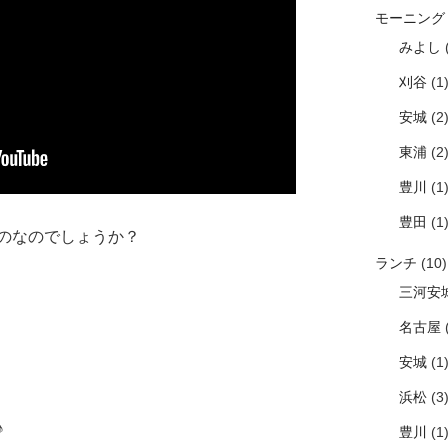
モーニング
みよし
(
刈谷
(1
安城
(2
東浦
(2
豊川
(1
豊田
(1
のなのでしょうか？
ランチ
(10)
三河安
名古屋
(
安城
(1
浜松
(3
♪
豊川
(1