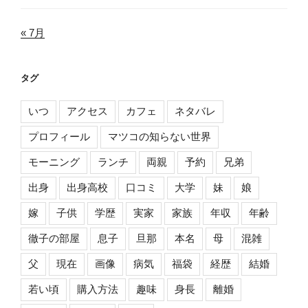
« 7月
タグ
いつ
アクセス
カフェ
ネタバレ
プロフィール
マツコの知らない世界
モーニング
ランチ
両親
予約
兄弟
出身
出身高校
口コミ
大学
妹
娘
嫁
子供
学歴
実家
家族
年収
年齢
徹子の部屋
息子
旦那
本名
母
混雑
父
現在
画像
病気
福袋
経歴
結婚
若い頃
購入方法
趣味
身長
離婚