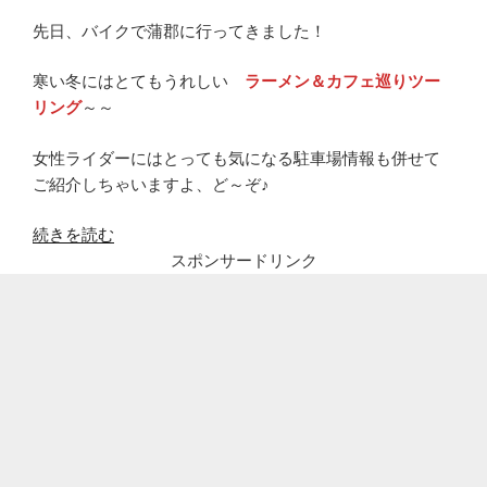
先日、バイクで蒲郡に行ってきました！
寒い冬にはとてもうれしい
ラーメン＆カフェ巡りツー
リング
～～
女性ライダーにはとっても気になる駐車場情報も併せて
ご紹介しちゃいますよ、ど～ぞ♪
“蒲
続きを読む
郡
スポンサードリンク
で
ラ
ー
メ
ン
未
蕾
（み