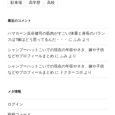
駐車場
高学歴
高校
最近のコメント
ハマカーン浜谷健司の筋肉がすごい!体重と身長のバラン
スは?嫁はどう思ってるんだ・・・
に
ふみ
より
シャンプーハットこいでの現在の年収やネタ、嫁や子供
などやプロフィールまとめ
に
ふみ
より
シャンプーハットこいでの現在の年収やネタ、嫁や子供
などやプロフィールまとめ
に
ドクターコボ
より
メタ情報
ログイン
投稿フィード