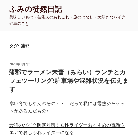
コ
ふみの徒然日記
ン
美味しいもの・芸能人のあれこれ・旅のはなし・大好きなバイク
テ
や車のこと
ン
ツ
へ
タグ:
蒲郡
ス
キ
ッ
投
2020年1月7日
プ
稿
蒲郡でラーメン未蕾（みらい）ランチとカ
日:
フェツーリング!駐車場や混雑状況を伝えま
す
寒い冬でもなんのその・・・だって私には電熱ジャケッ
トがあるんだもの♪
最強のバイク防寒対策！女性ライダーおすすめの電熱ウ
エアでおしゃれライダーになる