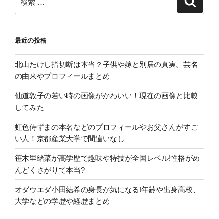
検
索
雑
索:
状
況
最近の投稿
を
伝
北山たけし指切断は本当？子供や嫁と別居の真実。芸名
え
の由来やプロフィールまとめ
ま
す”
仙道敦子の若い時の画像がかわいい！現在の画像と比較
の
してみた
虹色侍ずまの本名などのプロフィールやお父さんがすご
い人！京都産業大学で間違いなし
笹木里緒菜が高学歴で趣味や特技が全国レベル!性格がめ
んどくさがりて本当?
オダウエダ小田結希の身長が気になる!年齢や出身高校、
大学などの学歴や経歴まとめ