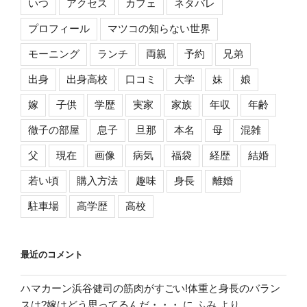
いつ
アクセス
カフェ
ネタバレ
プロフィール
マツコの知らない世界
モーニング
ランチ
両親
予約
兄弟
出身
出身高校
口コミ
大学
妹
娘
嫁
子供
学歴
実家
家族
年収
年齢
徹子の部屋
息子
旦那
本名
母
混雑
父
現在
画像
病気
福袋
経歴
結婚
若い頃
購入方法
趣味
身長
離婚
駐車場
高学歴
高校
最近のコメント
ハマカーン浜谷健司の筋肉がすごい!体重と身長のバラン
スは?嫁はどう思ってるんだ・・・
に
ふみ
より