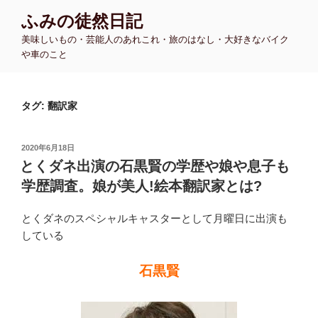
コ
ふみの徒然日記
ン
美味しいもの・芸能人のあれこれ・旅のはなし・大好きなバイク
テ
や車のこと
ン
ツ
へ
タグ:
翻訳家
ス
キ
ッ
投
2020年6月18日
プ
稿
とくダネ出演の石黒賢の学歴や娘や息子も
日:
学歴調査。娘が美人!絵本翻訳家とは?
とくダネのスペシャルキャスターとして月曜日に出演も
している
石黒賢