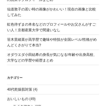
仙道敦子の若い時の画像がかわいい！現在の画像と比較
してみた
虹色侍ずまの本名などのプロフィールやお父さんがすご
い人！京都産業大学で間違いなし
笹木里緒菜が高学歴で趣味や特技が全国レベル!性格がめ
んどくさがりて本当?
オダウエダ小田結希の身長が気になる!年齢や出身高校、
大学などの学歴や経歴まとめ
カテゴリー
40代乾燥肌対策
(4)
おいしいもの
(49)