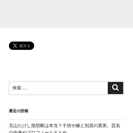
子
も
学
歴
調
査。
娘
が
美
人!
絵
本
検
検
索
翻
索:
訳
家
最近の投稿
と
は?”
北山たけし指切断は本当？子供や嫁と別居の真実。芸名
の
の由来やプロフィールまとめ