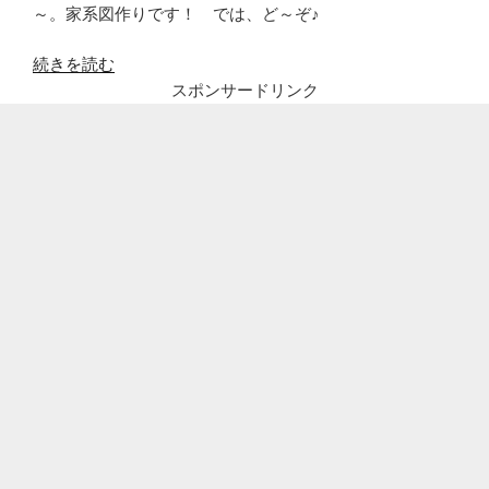
～。家系図作りです！ では、ど～ぞ♪
“と
続きを読む
く
スポンサードリンク
ダ
ネ
出
演
の
石
黒
賢
の
学
歴
や
娘
や
息