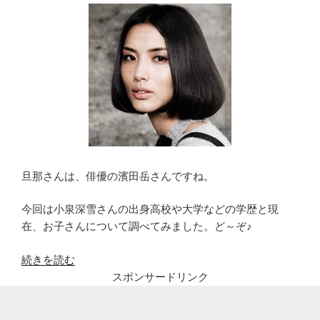
旦那さんは、俳優の濱田岳さんですね。
今回は小泉深雪さんの出身高校や大学などの学歴と現
在、お子さんについて調べてみました。ど～ぞ♪
“濱
続きを読む
田
スポンサードリンク
岳
の