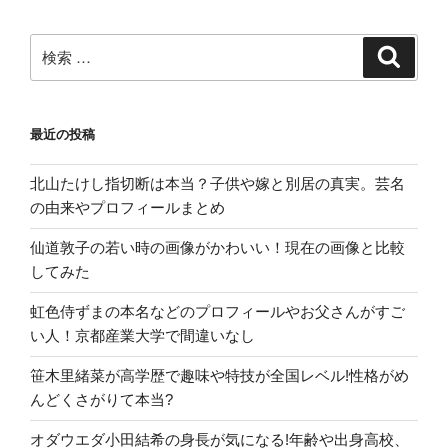
ぎ
て
検
検
索
妻
索:
子
が
最近の投稿
気
に
北山たけし指切断は本当？子供や嫁と別居の真実。芸名
な
の由来やプロフィールまとめ
る”
の
仙道敦子の若い時の画像がかわいい！現在の画像と比較
してみた
虹色侍ずまの本名などのプロフィールやお父さんがすご
い人！京都産業大学で間違いなし
笹木里緒菜が高学歴で趣味や特技が全国レベル!性格がめ
んどくさがりて本当?
オダウエダ小田結希の身長が気になる!年齢や出身高校、