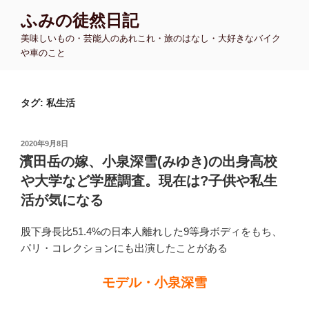
コ
ふみの徒然日記
ン
美味しいもの・芸能人のあれこれ・旅のはなし・大好きなバイク
テ
や車のこと
ン
ツ
へ
タグ:
私生活
ス
キ
ッ
投
2020年9月8日
プ
稿
濱田岳の嫁、小泉深雪(みゆき)の出身高校
日:
や大学など学歴調査。現在は?子供や私生
活が気になる
股下身長比51.4%の日本人離れした9等身ボディをもち、
パリ・コレクションにも出演したことがある
モデル・小泉深雪