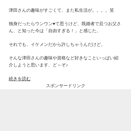
津田さんの趣味がすごくて、また私生活が。。。。笑
独身だったらウンウン♥て思うけど、既婚者で且つお父さ
ん、と知った今は「自由すぎる！」と感じた。
それでも、イケメンだから許しちゃうんだけど。
そんな津田さんの趣味や資格など好きなこといっぱい紹
介しようと思います、ど～ぞ♪
“津
続きを読む
田
スポンサードリンク
健
次
郎
は
多
趣