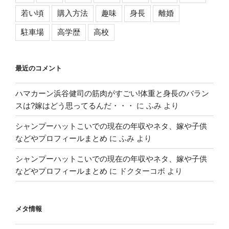
若い頃
購入方法
趣味
身長
離婚
駐車場
高学歴
高校
最近のコメント
ハマカーン浜谷健司の筋肉がすごい!体重と身長のバラン
スは?嫁はどう思ってるんだ・・・
に
ふみ
より
シャンプーハットこいでの現在の年収やネタ、嫁や子供
などやプロフィールまとめ
に
ふみ
より
シャンプーハットこいでの現在の年収やネタ、嫁や子供
などやプロフィールまとめ
に
ドクターコボ
より
メタ情報