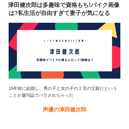
稿
津田健次郎は多趣味で資格もち!バイク画像
歴
日:
は?私生活が自由すぎて妻子が気になる
調
査。
現
在
は?
子
供
や
私
生
活
15年前に結婚し、男の子と女の子の２児の父親だという
が
ことが週刊誌でバラされちゃった
気
に
声優の津田健次郎
な
る”
の