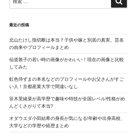
索
と
索:
予
約
最近の投稿
必
須
北山たけし指切断は本当？子供や嫁と別居の真実。芸名
モ
の由来やプロフィールまとめ
ー
ニ
仙道敦子の若い時の画像がかわいい！現在の画像と比較
ン
してみた
グ
情
虹色侍ずまの本名などのプロフィールやお父さんがすご
報”
い人！京都産業大学で間違いなし
の
笹木里緒菜が高学歴で趣味や特技が全国レベル!性格がめ
んどくさがりて本当?
オダウエダ小田結希の身長が気になる!年齢や出身高校、
大学などの学歴や経歴まとめ