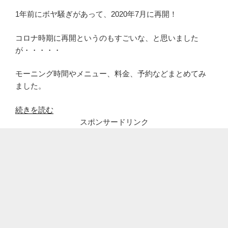
1年前にボヤ騒ぎがあって、2020年7月に再開！
コロナ時期に再開というのもすごいな、と思いました
が・・・・・
モーニング時間やメニュー、料金、予約などまとめてみ
ました。
“【知
続きを読む
立
スポンサードリンク
モ
ー
ニ
ン
グ】
知
立
駅