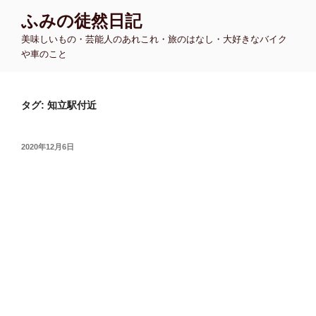
コ
ふみの徒然日記
ン
美味しいもの・芸能人のあれこれ・旅のはなし・大好きなバイク
テ
や車のこと
ン
ツ
へ
タグ:
知立駅付近
ス
キ
ッ
投
2020年12月6日
プ
稿
日: