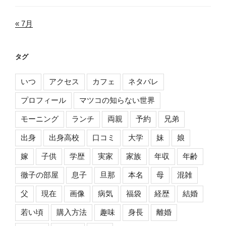
« 7月
タグ
いつ
アクセス
カフェ
ネタバレ
プロフィール
マツコの知らない世界
モーニング
ランチ
両親
予約
兄弟
出身
出身高校
口コミ
大学
妹
娘
嫁
子供
学歴
実家
家族
年収
年齢
徹子の部屋
息子
旦那
本名
母
混雑
父
現在
画像
病気
福袋
経歴
結婚
若い頃
購入方法
趣味
身長
離婚