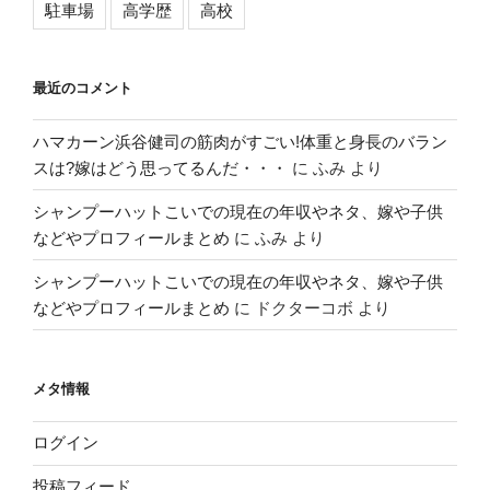
駐車場
高学歴
高校
最近のコメント
ハマカーン浜谷健司の筋肉がすごい!体重と身長のバラン
スは?嫁はどう思ってるんだ・・・
に
ふみ
より
シャンプーハットこいでの現在の年収やネタ、嫁や子供
などやプロフィールまとめ
に
ふみ
より
シャンプーハットこいでの現在の年収やネタ、嫁や子供
などやプロフィールまとめ
に
ドクターコボ
より
メタ情報
ログイン
投稿フィード