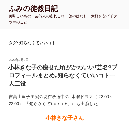
コ
ふみの徒然日記
ン
美味しいもの・芸能人のあれこれ・旅のはなし・大好きなバイク
テ
や車のこと
ン
ツ
へ
タグ:
知らなくていいコト
ス
キ
ッ
投
2020年3月6日
プ
稿
小林きな子の痩せた頃がかわいい!芸名?プ
日:
ロフィールまとめ｡知らなくていいコト一
人二役
吉高由里子主演の現在放送中の 水曜ドラマ（ 22:00～
23:00） 『
知らなくていいコト
』にも出演した
小林きな子さん