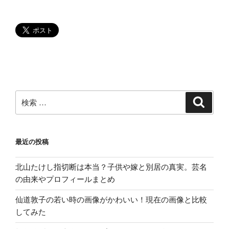
ー
ル
ま
と
め｡
知
ら
な
検
検
索
く
索:
て
い
最近の投稿
い
コ
北山たけし指切断は本当？子供や嫁と別居の真実。芸名
ト
の由来やプロフィールまとめ
一
人
仙道敦子の若い時の画像がかわいい！現在の画像と比較
二
してみた
役”