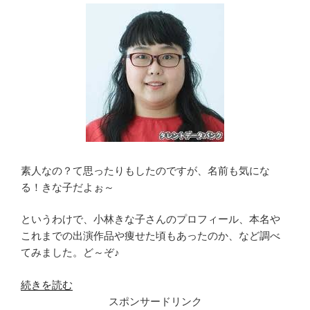
素人なの？て思ったりもしたのですが、名前も気にな
る！きな子だよぉ～
というわけで、小林きな子さんのプロフィール、本名や
これまでの出演作品や痩せた頃もあったのか、など調べ
てみました。ど～ぞ♪
“小
続きを読む
林
スポンサードリンク