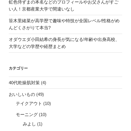
の
虹色侍ずまの本名などのプロフィールやお父さんがすご
い人！京都産業大学で間違いなし
笹木里緒菜が高学歴で趣味や特技が全国レベル!性格がめ
んどくさがりて本当?
オダウエダ小田結希の身長が気になる!年齢や出身高校、
大学などの学歴や経歴まとめ
カテゴリー
40代乾燥肌対策
(4)
おいしいもの
(49)
テイクアウト
(10)
モーニング
(10)
みよし
(1)