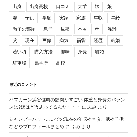
出身
出身高校
口コミ
大学
妹
娘
嫁
子供
学歴
実家
家族
年収
年齢
徹子の部屋
息子
旦那
本名
母
混雑
父
現在
画像
病気
福袋
経歴
結婚
若い頃
購入方法
趣味
身長
離婚
駐車場
高学歴
高校
最近のコメント
ハマカーン浜谷健司の筋肉がすごい!体重と身長のバラン
スは?嫁はどう思ってるんだ・・・
に
ふみ
より
シャンプーハットこいでの現在の年収やネタ、嫁や子供
などやプロフィールまとめ
に
ふみ
より