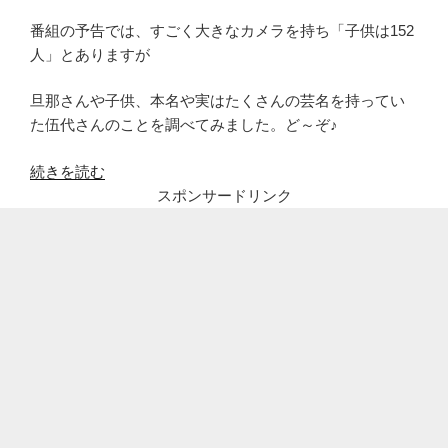
番組の予告では、すごく大きなカメラを持ち「子供は152
人」とありますが
旦那さんや子供、本名や実はたくさんの芸名を持ってい
た伍代さんのことを調べてみました。ど～ぞ♪
“伍
続きを読む
代
スポンサードリンク
夏
子
の
家
族
(旦
那
や
子
供)