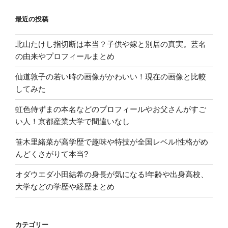
な
最近の投稿
る”
の
北山たけし指切断は本当？子供や嫁と別居の真実。芸名
の由来やプロフィールまとめ
仙道敦子の若い時の画像がかわいい！現在の画像と比較
してみた
虹色侍ずまの本名などのプロフィールやお父さんがすご
い人！京都産業大学で間違いなし
笹木里緒菜が高学歴で趣味や特技が全国レベル!性格がめ
んどくさがりて本当?
オダウエダ小田結希の身長が気になる!年齢や出身高校、
大学などの学歴や経歴まとめ
カテゴリー