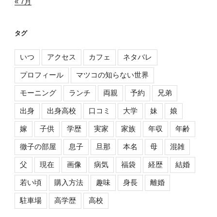
« 7月
タグ
いつ
アクセス
カフェ
ネタバレ
プロフィール
マツコの知らない世界
モーニング
ランチ
両親
予約
兄弟
出身
出身高校
口コミ
大学
妹
娘
嫁
子供
学歴
実家
家族
年収
年齢
徹子の部屋
息子
旦那
本名
母
混雑
父
現在
画像
病気
福袋
経歴
結婚
若い頃
購入方法
趣味
身長
離婚
駐車場
高学歴
高校