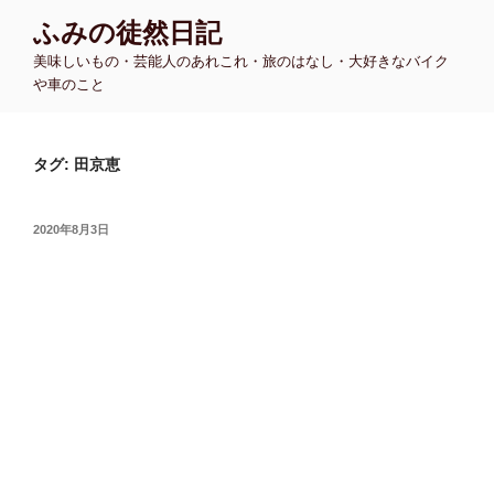
コ
ふみの徒然日記
ン
美味しいもの・芸能人のあれこれ・旅のはなし・大好きなバイク
テ
や車のこと
ン
ツ
へ
タグ:
田京恵
ス
キ
ッ
投
2020年8月3日
プ
稿
日: