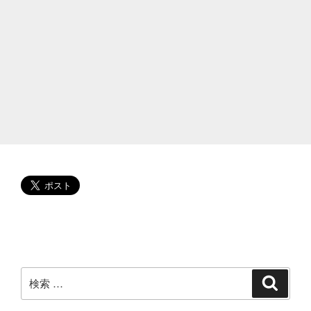
や
病
気
と
は?
芸
名
が
変
わ
り
す
ぎ
る!
本
名
が
検
検
索
気
索:
に