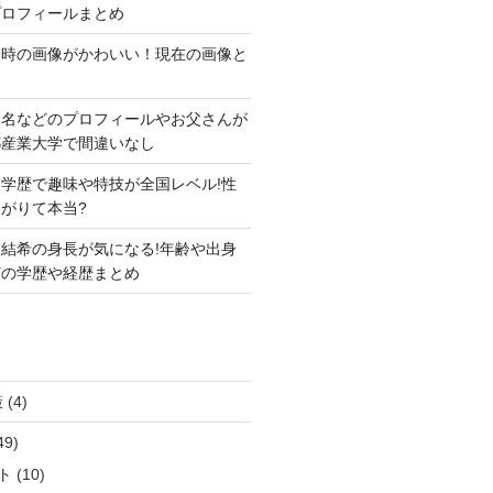
プロフィールまとめ
い時の画像がかわいい！現在の画像と
本名などのプロフィールやお父さんが
都産業大学で間違いなし
学歴で趣味や特技が全国レベル!性
がりて本当?
結希の身長が気になる!年齢や出身
どの学歴や経歴まとめ
策
(4)
49)
ト
(10)