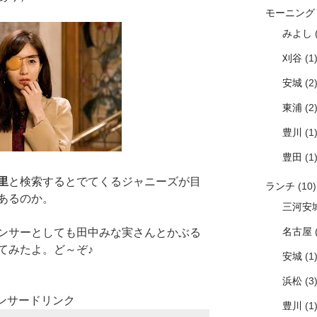
モーニング
みよし
(
刈谷
(1
安城
(2
東浦
(2
豊川
(1
豊田
(1
里
と検索するとでてくるジャニーズが目
ランチ
(10)
あるのか。
三河安
名古屋
(
ンサーとしても田中みな実さんとかぶる
てみたよ。ど～ぞ♪
安城
(1
浜松
(3
ンサードリンク
豊川
(1