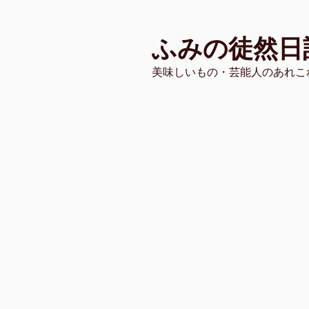
コ
ン
ふみの徒然日
テ
ン
美味しいもの・芸能人のあれこ
ツ
へ
ス
キ
ッ
プ