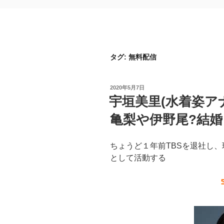
タグ:
無料配信
投
2020年5月7日
稿
宇垣美里(水着姿ア
日:
亀梨や伊野尾?結
ちょうど１年前TBSを退社し
として活動する