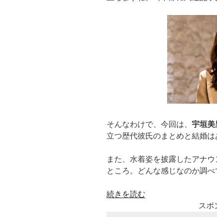
そんなわけで、今回は、
宇垣美
立つ歴代彼氏のまとめと結婚は
また、水着姿を披露したアナウ
ところ。どんな感じなのか調べ
“宇
続きを読む
垣
スポ