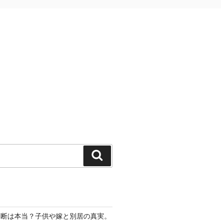
検
索
切断は本当？子供や嫁と別居の真実。