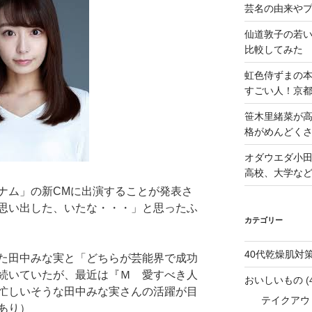
芸名の由来や
仙道敦子の若
比較してみた
虹色侍ずまの
すごい人！京
笹木里緒菜が高
格がめんどくさ
オダウエダ小田
高校、大学な
ナム」の新CMに出演することが発表さ
思い出した、いたな・・・」と思ったふ
カテゴリー
40代乾燥肌対
した田中みな実と「どちらが芸能界で成功
続いていたが、最近は『Ｍ 愛すべき人
おいしいもの
(
忙しいそうな田中みな実さんの活躍が目
テイクアウ
あり）