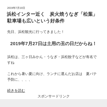
は
投
2019年7月10日
予
稿
浜松インター近く 炭火焼うなぎ「松葉」
約
日:
駐車場も広いという好条件
必
須！
先日、浜松観光に行ってきました！
駐
車
2019年7月27日は土用の丑の日だからね！
場
案
内
浜松は、三ヶ日みかん・うなぎ・浜松餃子などが有名で
看
すね
板
も
これから暑い夏に向け、ランチに選んだお店は 夏バテ
設
予防に、、、、
置
さ
“浜
続きを読む
れ
松
スポンサードリンク
た
イ
よ！”