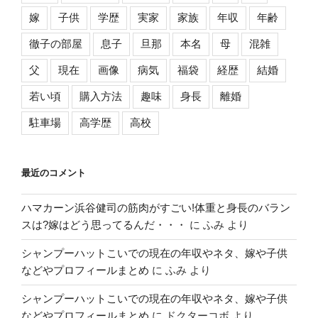
嫁
子供
学歴
実家
家族
年収
年齢
徹子の部屋
息子
旦那
本名
母
混雑
父
現在
画像
病気
福袋
経歴
結婚
若い頃
購入方法
趣味
身長
離婚
駐車場
高学歴
高校
最近のコメント
ハマカーン浜谷健司の筋肉がすごい!体重と身長のバラン
スは?嫁はどう思ってるんだ・・・
に
ふみ
より
シャンプーハットこいでの現在の年収やネタ、嫁や子供
などやプロフィールまとめ
に
ふみ
より
シャンプーハットこいでの現在の年収やネタ、嫁や子供
などやプロフィールまとめ
に
ドクターコボ
より