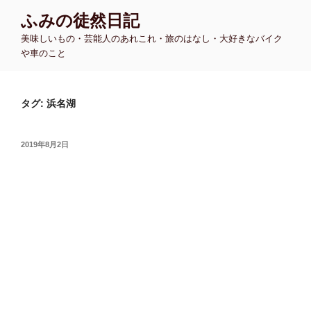
コ
ふみの徒然日記
ン
美味しいもの・芸能人のあれこれ・旅のはなし・大好きなバイク
テ
や車のこと
ン
ツ
へ
タグ:
浜名湖
ス
キ
ッ
投
2019年8月2日
プ
稿
日: