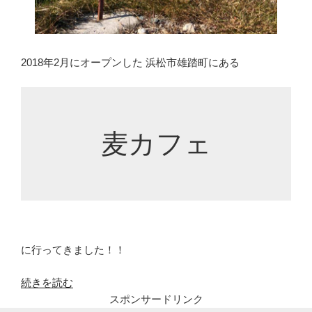
2018年2月にオープンした 浜松市雄踏町にある
麦カフェ
に行ってきました！！
“麦
続きを読む
カ
スポンサードリンク