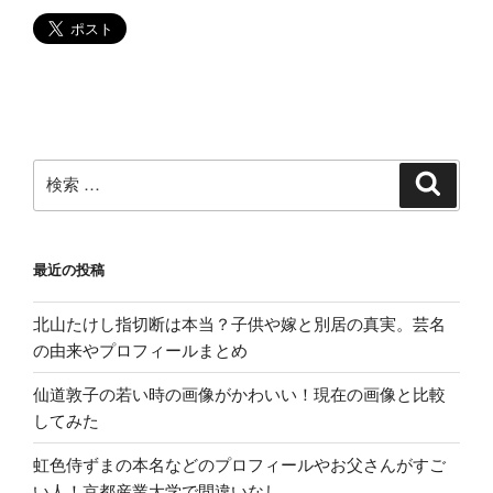
と
い
う
好
条
件”
の
検
検
索
索:
最近の投稿
北山たけし指切断は本当？子供や嫁と別居の真実。芸名
の由来やプロフィールまとめ
仙道敦子の若い時の画像がかわいい！現在の画像と比較
してみた
虹色侍ずまの本名などのプロフィールやお父さんがすご
い人！京都産業大学で間違いなし