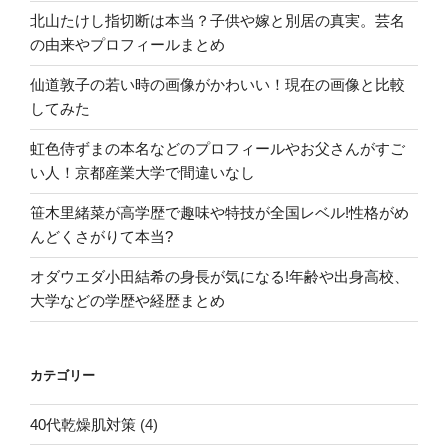
北山たけし指切断は本当？子供や嫁と別居の真実。芸名
の由来やプロフィールまとめ
仙道敦子の若い時の画像がかわいい！現在の画像と比較
してみた
虹色侍ずまの本名などのプロフィールやお父さんがすご
い人！京都産業大学で間違いなし
笹木里緒菜が高学歴で趣味や特技が全国レベル!性格がめ
んどくさがりて本当?
オダウエダ小田結希の身長が気になる!年齢や出身高校、
大学などの学歴や経歴まとめ
カテゴリー
40代乾燥肌対策
(4)