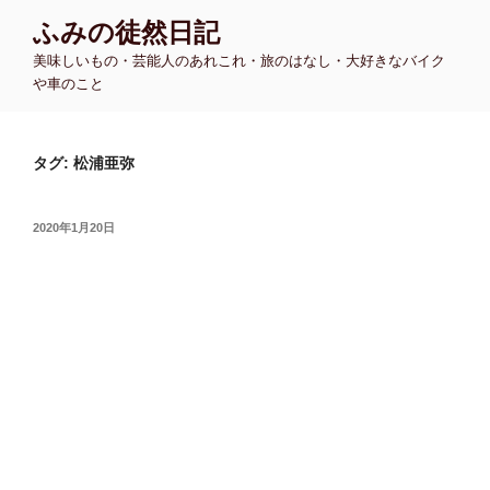
コ
ふみの徒然日記
ン
美味しいもの・芸能人のあれこれ・旅のはなし・大好きなバイク
テ
や車のこと
ン
ツ
へ
タグ:
松浦亜弥
ス
キ
ッ
投
2020年1月20日
プ
稿
日: