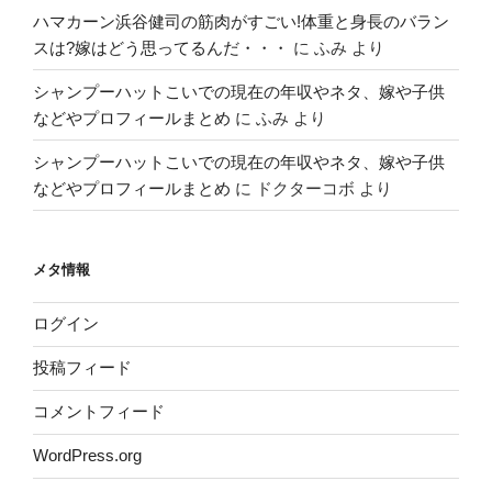
ハマカーン浜谷健司の筋肉がすごい!体重と身長のバラン
スは?嫁はどう思ってるんだ・・・
に
ふみ
より
シャンプーハットこいでの現在の年収やネタ、嫁や子供
などやプロフィールまとめ
に
ふみ
より
シャンプーハットこいでの現在の年収やネタ、嫁や子供
などやプロフィールまとめ
に
ドクターコボ
より
メタ情報
ログイン
投稿フィード
コメントフィード
WordPress.org