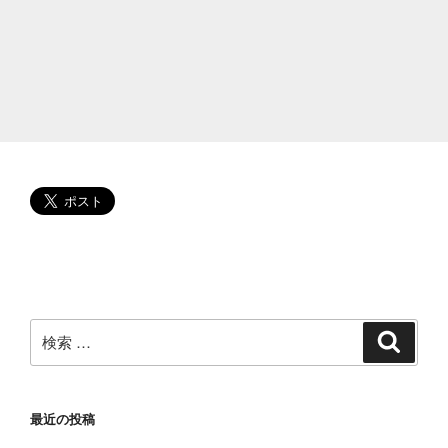
色
片
想
い
で
復
帰
て
本
当
か”
の
検
検
索
索:
最近の投稿