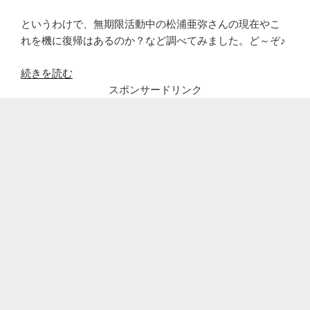
というわけで、無期限活動中の松浦亜弥さんの現在やこ
れを機に復帰はあるのか？など調べてみました。ど～ぞ♪
“松
続きを読む
浦
スポンサードリンク
亜
弥
の
現
在、
病
気?
子
供
や
旦
那、
桃