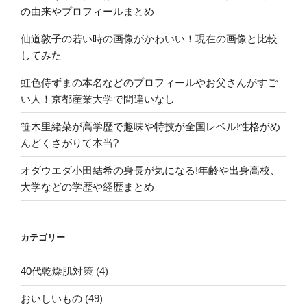
の由来やプロフィールまとめ
仙道敦子の若い時の画像がかわいい！現在の画像と比較
してみた
虹色侍ずまの本名などのプロフィールやお父さんがすご
い人！京都産業大学で間違いなし
笹木里緒菜が高学歴で趣味や特技が全国レベル!性格がめ
んどくさがりて本当?
オダウエダ小田結希の身長が気になる!年齢や出身高校、
大学などの学歴や経歴まとめ
カテゴリー
40代乾燥肌対策
(4)
おいしいもの
(49)