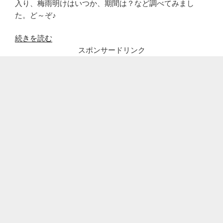
入り、梅雨明けはいつか、期間は？など調べてみまし
た。ど～ぞ♪
“2020
続きを読む
年
スポンサードリンク
東
海
地
方
の
梅
雨
入
り、
梅
雨
明
け
は