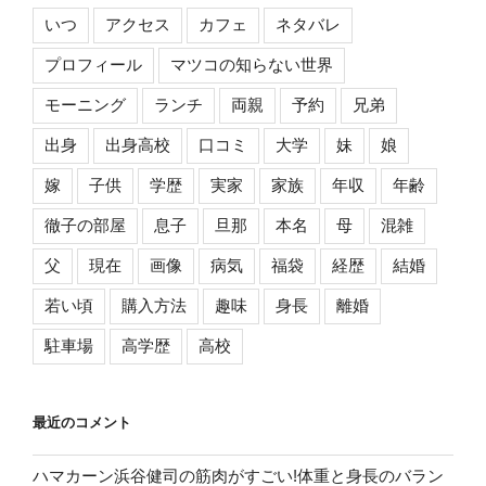
いつ
アクセス
カフェ
ネタバレ
プロフィール
マツコの知らない世界
モーニング
ランチ
両親
予約
兄弟
出身
出身高校
口コミ
大学
妹
娘
嫁
子供
学歴
実家
家族
年収
年齢
徹子の部屋
息子
旦那
本名
母
混雑
父
現在
画像
病気
福袋
経歴
結婚
若い頃
購入方法
趣味
身長
離婚
駐車場
高学歴
高校
最近のコメント
ハマカーン浜谷健司の筋肉がすごい!体重と身長のバラン