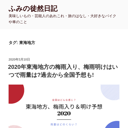
コ
ふみの徒然日記
ン
美味しいもの・芸能人のあれこれ・旅のはなし・大好きなバイク
テ
や車のこと
ン
ツ
へ
タグ:
東海地方
ス
キ
ッ
投
2020年3月10日
プ
稿
2020年東海地方の梅雨入り、梅雨明けはい
日:
つで雨量は?過去から全国予想も!