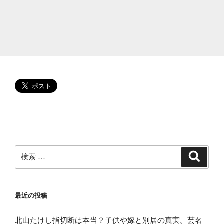
い
つ
で
雨
量
は?
過
去
か
ら
全
国
予
検
検
索
想
索:
も!”
の
最近の投稿
北山たけし指切断は本当？子供や嫁と別居の真実。芸名