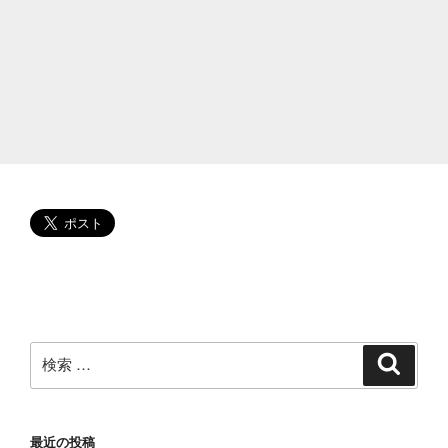
な
ど
学
歴
や
お
店
の
調
査!
す
っ
ぴ
ん
画
検
検
索
像
索:
が
き
最近の投稿
れ