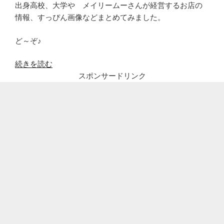
出身高校、大学や メイリームーさんが経営するお店の
情報、すっぴん画像などまとめてみました。
ど～ぞ♪
“メ
続きを読む
イ
スポンサードリンク
リ
ー
ム
ー
の
出
身
高
校
や
大
学