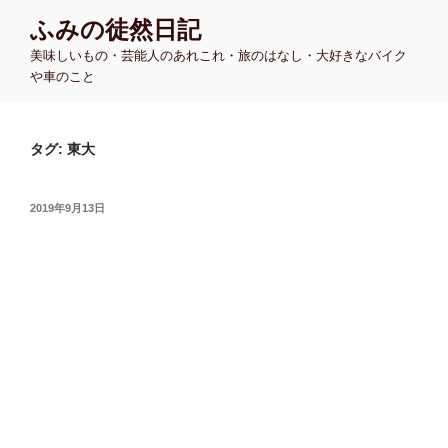
コ
ふみの徒然日記
ン
美味しいもの・芸能人のあれこれ・旅のはなし・大好きなバイク
テ
や車のこと
ン
ツ
へ
タグ:
東大
ス
キ
ッ
投
2019年9月13日
プ
稿
日: