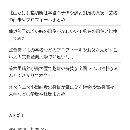
い
北山たけし指切断は本当？子供や嫁と別居の真実。芸名
す
の由来やプロフィールまとめ
ぎ
る”
仙道敦子の若い時の画像がかわいい！現在の画像と比較
の
してみた
虹色侍ずまの本名などのプロフィールやお父さんがすご
い人！京都産業大学で間違いなし
笹木里緒菜が高学歴で趣味や特技が全国レベル!性格がめ
んどくさがりて本当?
オダウエダ小田結希の身長が気になる!年齢や出身高校、
大学などの学歴や経歴まとめ
カテゴリー
40代乾燥肌対策
(4)