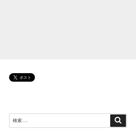
気
に
な
る!youtube
ク
ニ
チ
ャ
ン
ネ
ル
が
人
気
の
元
検
検
索
祖
索:
お