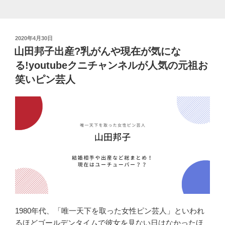
wink
再
結
投
2020年4月30日
成
稿
山田邦子出産?乳がんや現在が気にな
な
日:
る!youtubeクニチャンネルが人気の元祖お
る
か。
笑いピン芸人
ク
ニ
チ
ャ
ン
ネ
ル
で
話
題。”
の
1980年代、「唯一天下を取った女性ピン芸人」といわれ
るほどゴールデンタイムで彼女を見ない日はなかったほ