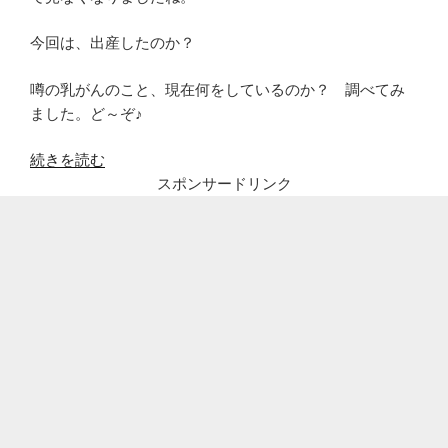
今回は、出産したのか？
噂の乳がんのこと、現在何をしているのか？ 調べてみ
ました。ど～ぞ♪
“山
続きを読む
田
スポンサードリンク
邦
子
出
産?
乳
が
ん
や
現
在
が