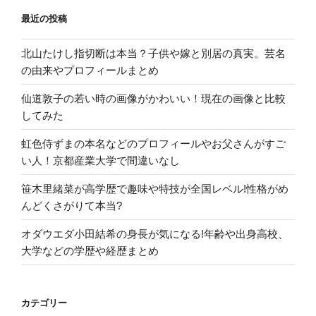
笑
最近の投稿
い
ピ
北山たけし指切断は本当？子供や嫁と別居の真実。芸名
ン
の由来やプロフィールまとめ
芸
人”
仙道敦子の若い時の画像がかわいい！現在の画像と比較
の
してみた
虹色侍ずまの本名などのプロフィールやお父さんがすご
い人！京都産業大学で間違いなし
笹木里緒菜が高学歴で趣味や特技が全国レベル!性格がめ
んどくさがりて本当?
オダウエダ小田結希の身長が気になる!年齢や出身高校、
大学などの学歴や経歴まとめ
カテゴリー