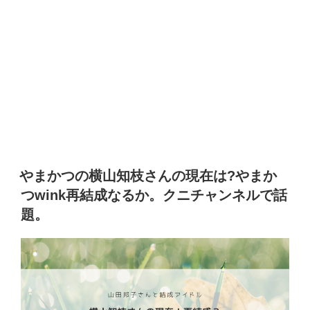
やまかつの横山知枝さんの現在は?やまか
つwink再結成なるか。クニチャンネルで話
題。