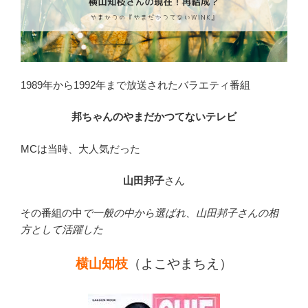
1989年から1992年まで放送されたバラエティ番組
邦ちゃんのやまだかつてないテレビ
MCは当時、大人気だった
山田邦子
さん
その番組の中
で一般の中から選ばれ、山田邦子さんの相
方として活躍した
横山知枝
（よこやまちえ）