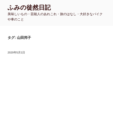
コ
ふみの徒然日記
ン
美味しいもの・芸能人のあれこれ・旅のはなし・大好きなバイク
テ
や車のこと
ン
ツ
へ
タグ:
山田邦子
ス
キ
ッ
投
2020年5月1日
プ
稿
日: