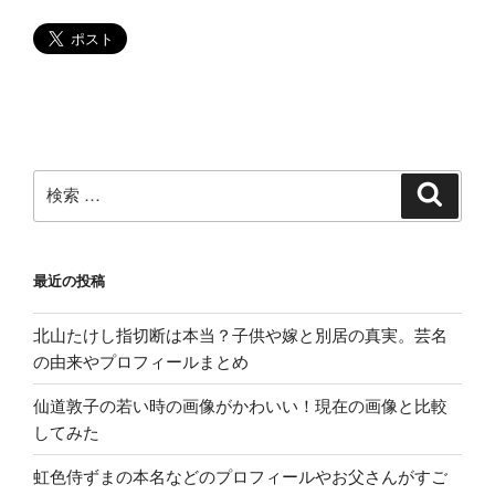
間
は?
混
雑
状
況
や
検
検
索
展
索:
示
品
最近の投稿
も
調
北山たけし指切断は本当？子供や嫁と別居の真実。芸名
査”
の由来やプロフィールまとめ
の
仙道敦子の若い時の画像がかわいい！現在の画像と比較
してみた
虹色侍ずまの本名などのプロフィールやお父さんがすご