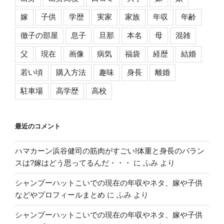
嫁
子供
学歴
実家
家族
年収
年齢
徹子の部屋
息子
旦那
本名
母
混雑
父
現在
画像
病気
福袋
経歴
結婚
若い頃
購入方法
趣味
身長
離婚
駐車場
高学歴
高校
最近のコメント
ハマカーン浜谷健司の筋肉がすごい!体重と身長のバラン
スは?嫁はどう思ってるんだ・・・
に
ふみ
より
シャンプーハットこいでの現在の年収やネタ、嫁や子供
などやプロフィールまとめ
に
ふみ
より
シャンプーハットこいでの現在の年収やネタ、嫁や子供