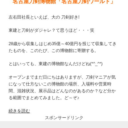
名古屋刀剣博物館「名古屋刀剣ワールド」
左右田社長といえば、大の 刀剣好き!
東建と刀剣がダジャレ？て思うほど・・・笑
28歳から収集しはじめ35億～40億円を投じて収集してき
たものを、このたび、この博物館に寄贈する。
とはいっても、東建の博物館なんだけどね(*^_^*)
オープンまでまだ日にちはありますが、刀剣マニアが気
になって仕方ないこの博物館の場所、入場料や営業時
間、混雑状況、展示品はどんなのがあるのか？など分か
る範囲でまとめてみました。ど～ぞ♪
“名
続きを読む
古
スポンサードリンク
屋