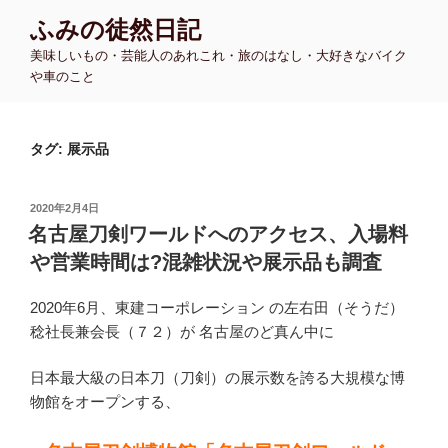
コ
ふみの徒然日記
ン
美味しいもの・芸能人のあれこれ・旅のはなし・大好きなバイク
テ
や車のこと
ン
ツ
へ
タグ:
展示品
ス
キ
ッ
投
2020年2月4日
プ
稿
名古屋刀剣ワールドへのアクセス、入場料
日:
や営業時間は?混雑状況や展示品も調査
2020年6月、東建コーポレーション の左右田（そうだ）
稔社長兼会長（７２）が 名古屋のど真ん中に
日本最大級の日本刀（刀剣）の展示数を誇る大規模な博
物館をオープンする、