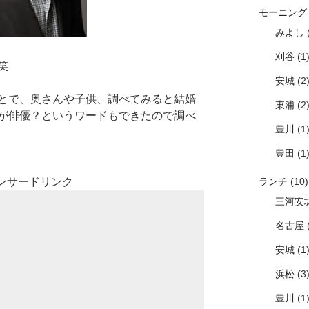
モーニング
みよし
(
刈谷
(1
笑
安城
(2
とで、奥さんや子供、調べてみると結婚
東浦
(2
が俳優？というワードもできたので調べ
豊川
(1
豊田
(1
ランチ
(10)
ンサードリンク
三河安
名古屋
(
安城
(1
浜松
(3
豊川
(1