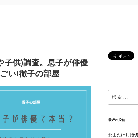
や子供)調査。息子が俳優
ごい!徹子の部屋
検
索:
最近の投稿
北山たけし指