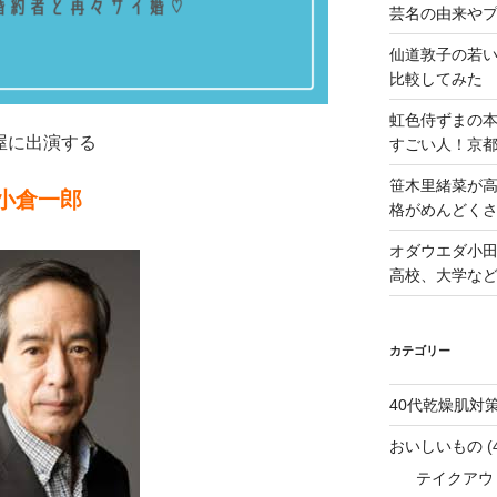
芸名の由来や
仙道敦子の若
比較してみた
虹色侍ずまの
部屋に出演する
すごい人！京
笹木里緒菜が高
小倉一郎
格がめんどくさ
オダウエダ小田
高校、大学な
カテゴリー
40代乾燥肌対
おいしいもの
(
テイクアウ