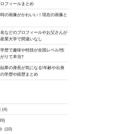
プロフィールまとめ
い時の画像がかわいい！現在の画像と
本名などのプロフィールやお父さんが
都産業大学で間違いなし
学歴で趣味や特技が全国レベル!性
がりて本当?
結希の身長が気になる!年齢や出身
どの学歴や経歴まとめ
策
(4)
49)
ト
(10)