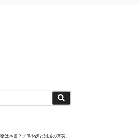
検
索
切断は本当？子供や嫁と別居の真実。