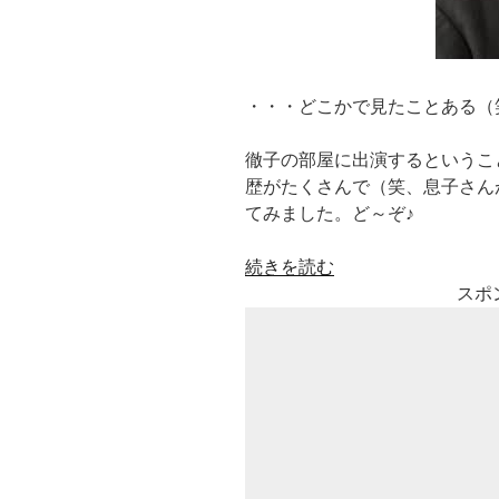
・・・どこかで見たことある（
徹子の部屋に出演するというこ
歴がたくさんで（笑、息子さん
てみました。ど～ぞ♪
“小
続きを読む
倉
スポ
一
郎
の
家
族
(嫁
や