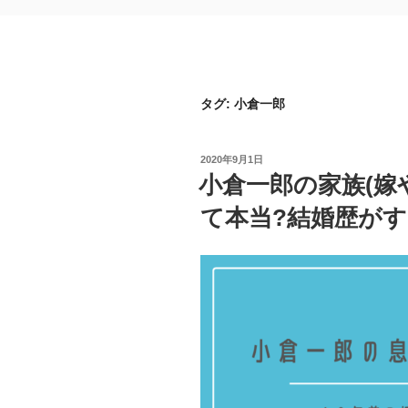
タグ:
小倉一郎
投
2020年9月1日
稿
小倉一郎の家族(嫁
日:
て本当?結婚歴がす