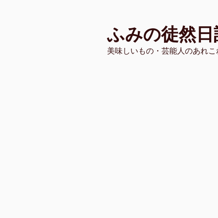
コ
ン
ふみの徒然日
テ
ン
美味しいもの・芸能人のあれこ
ツ
へ
ス
キ
ッ
プ