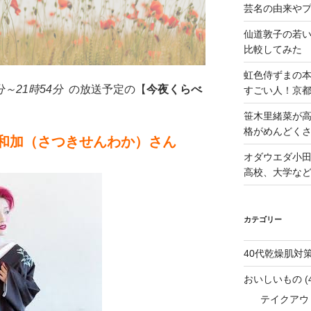
芸名の由来や
仙道敦子の若
比較してみた
虹色侍ずまの
0分～21時54分
の放送予定の【
今夜くらべ
すごい人！京
笹木里緒菜が高
格がめんどくさ
和加（さつきせんわか）さん
オダウエダ小田
高校、大学な
カテゴリー
40代乾燥肌対
おいしいもの
(
テイクアウ