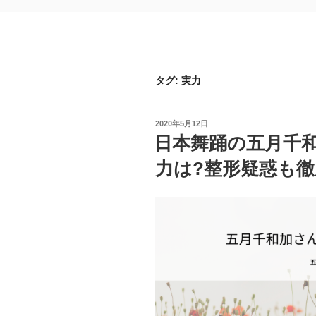
タグ:
実力
投
2020年5月12日
稿
日本舞踊の五月千和
日:
力は?整形疑惑も徹