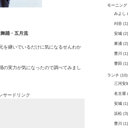
モーニング
みよし
(
刈谷
(1
本舞踊・五月流
安城
(2
東浦
(2
元を継いでいるだけに気になるせんわか
豊川
(1
豊田
(1
踊の実力が気になったので調べてみまし
ランチ
(10)
三河安
名古屋
(
ンサードリンク
安城
(1
浜松
(3
豊川
(1