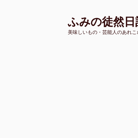
コ
ン
ふみの徒然日
テ
ン
美味しいもの・芸能人のあれこ
ツ
へ
ス
キ
ッ
プ