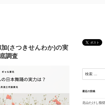
加(さつきせんわか)の実
底調査
検
索:
最近の投稿
北山たけし指