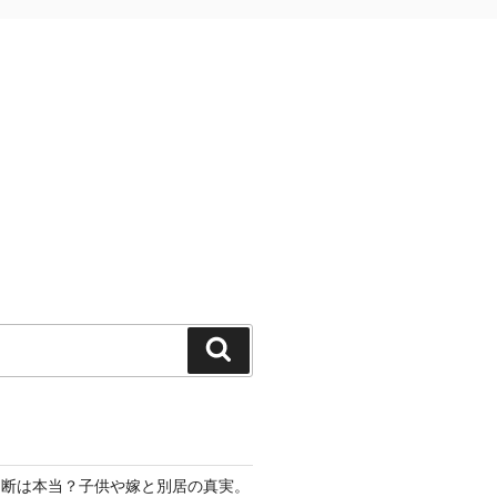
検
索
切断は本当？子供や嫁と別居の真実。