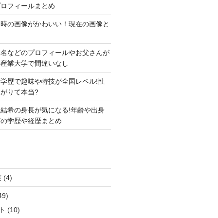
プロフィールまとめ
い時の画像がかわいい！現在の画像と
本名などのプロフィールやお父さんが
都産業大学で間違いなし
学歴で趣味や特技が全国レベル!性
がりて本当?
結希の身長が気になる!年齢や出身
どの学歴や経歴まとめ
策
(4)
49)
ト
(10)