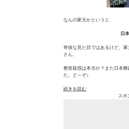
なんの家元かというと、
日
奇抜な見た目ではあるけど、家
さん。
整形疑惑は本当か？また日本舞
た。ど～ぞ♪
“日
続きを読む
本
スポ
舞
踊
の
五