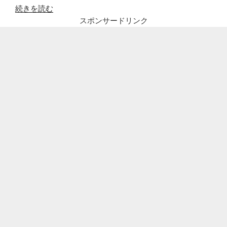
“小
続きを読む
泉
スポンサードリンク
今
日
子
(キ
ョ
ン
キ
ョ
ン)
自
宅
を
売
却?
ど
こ