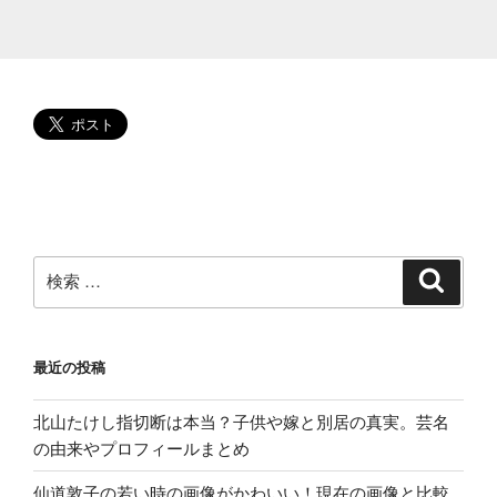
に
あ
る
ど
ん
な
家
か
気
に
な
検
検
索
る。
索:
映
画
最近の投稿
ソ
ワ
北山たけし指切断は本当？子供や嫁と別居の真実。芸名
レ
の由来やプロフィールまとめ
公
開
仙道敦子の若い時の画像がかわいい！現在の画像と比較