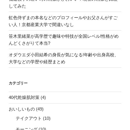
決
してみた
定”
の
虹色侍ずまの本名などのプロフィールやお父さんがすご
い人！京都産業大学で間違いなし
笹木里緒菜が高学歴で趣味や特技が全国レベル!性格がめ
んどくさがりて本当?
オダウエダ小田結希の身長が気になる!年齢や出身高校、
大学などの学歴や経歴まとめ
カテゴリー
40代乾燥肌対策
(4)
おいしいもの
(49)
テイクアウト
(10)
モーニング
(10)