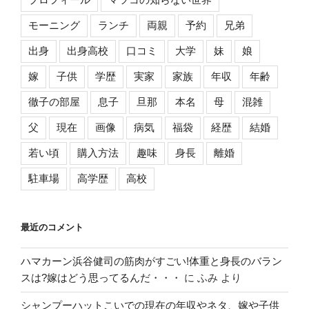
モーニング
ランチ
両親
予約
兄弟
出身
出身高校
口コミ
大学
妹
娘
嫁
子供
学歴
実家
家族
年収
年齢
徹子の部屋
息子
旦那
本名
母
混雑
父
現在
画像
病気
福袋
経歴
結婚
若い頃
購入方法
趣味
身長
離婚
駐車場
高学歴
高校
最近のコメント
ハマカーン浜谷健司の筋肉がすごい!体重と身長のバラン
スは?嫁はどう思ってるんだ・・・
に
ふみ
より
シャンプーハットこいでの現在の年収やネタ、嫁や子供