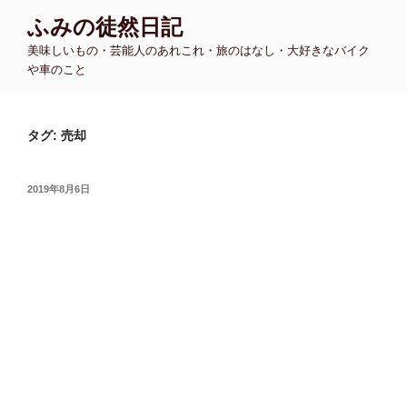
コ
ふみの徒然日記
ン
美味しいもの・芸能人のあれこれ・旅のはなし・大好きなバイク
テ
や車のこと
ン
ツ
へ
タグ:
売却
ス
キ
ッ
投
2019年8月6日
プ
稿
日: