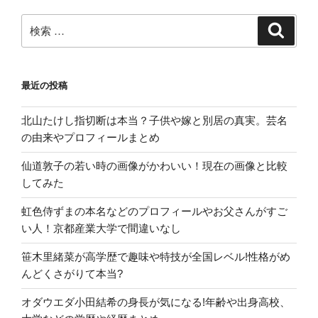
入
方
検
検
索
法
索:
の
紹
最近の投稿
介”
の
北山たけし指切断は本当？子供や嫁と別居の真実。芸名
の由来やプロフィールまとめ
仙道敦子の若い時の画像がかわいい！現在の画像と比較
してみた
虹色侍ずまの本名などのプロフィールやお父さんがすご
い人！京都産業大学で間違いなし
笹木里緒菜が高学歴で趣味や特技が全国レベル!性格がめ
んどくさがりて本当?
オダウエダ小田結希の身長が気になる!年齢や出身高校、