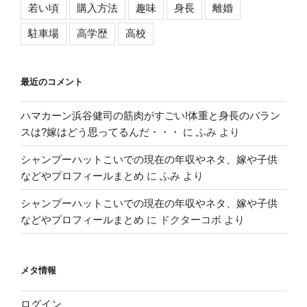
若い頃
購入方法
趣味
身長
離婚
駐車場
高学歴
高校
最近のコメント
ハマカーン浜谷健司の筋肉がすごい!体重と身長のバラン
スは?嫁はどう思ってるんだ・・・
に
ふみ
より
シャンプーハットこいでの現在の年収やネタ、嫁や子供
などやプロフィールまとめ
に
ふみ
より
シャンプーハットこいでの現在の年収やネタ、嫁や子供
などやプロフィールまとめ
に
ドクターコボ
より
メタ情報
ログイン