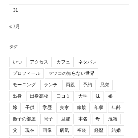
31
« 7月
タグ
いつ
アクセス
カフェ
ネタバレ
プロフィール
マツコの知らない世界
モーニング
ランチ
両親
予約
兄弟
出身
出身高校
口コミ
大学
妹
娘
嫁
子供
学歴
実家
家族
年収
年齢
徹子の部屋
息子
旦那
本名
母
混雑
父
現在
画像
病気
福袋
経歴
結婚