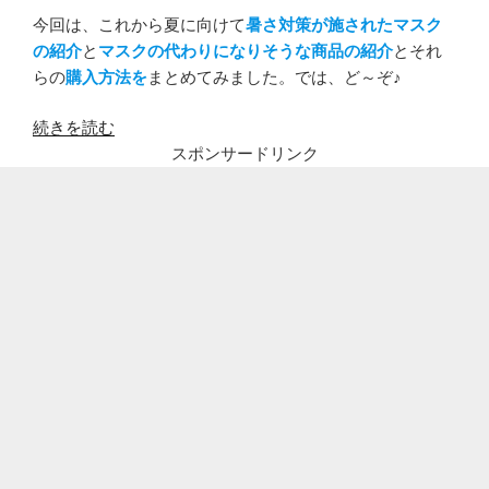
今回は、これから夏に向けて
暑さ対策が施されたマスク
の紹介
と
マスクの代わりになりそうな商品の紹介
とそれ
らの
購入方法を
まとめてみました。では、ど～ぞ♪
“【最
続きを読む
新
スポンサードリンク
版】
息
苦
し
く
な
い
夏
マ
ス
ク
の