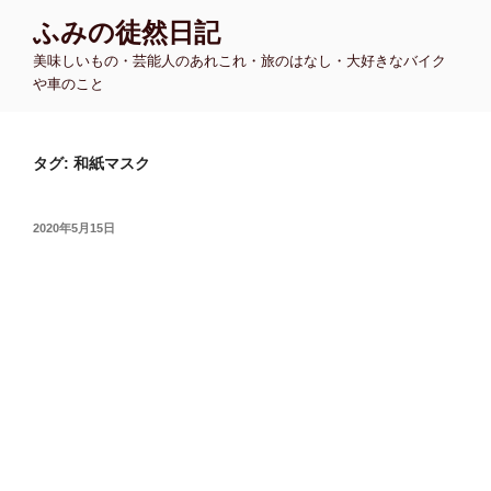
コ
ふみの徒然日記
ン
美味しいもの・芸能人のあれこれ・旅のはなし・大好きなバイク
テ
や車のこと
ン
ツ
へ
タグ:
和紙マスク
ス
キ
ッ
投
2020年5月15日
プ
稿
日: