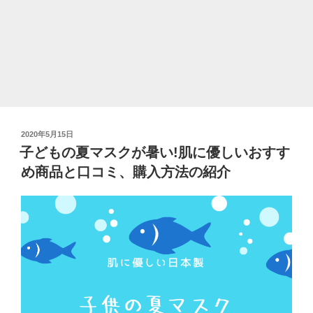
紹
介
と
購
入
方
法。
売
投
2020年5月15日
り
稿
子どもの夏マスクが暑い!肌に優しいおすす
切
日:
め商品と口コミ、購入方法の紹介
れ
続
出、
今
が
チ
ャ
ン
ス!”