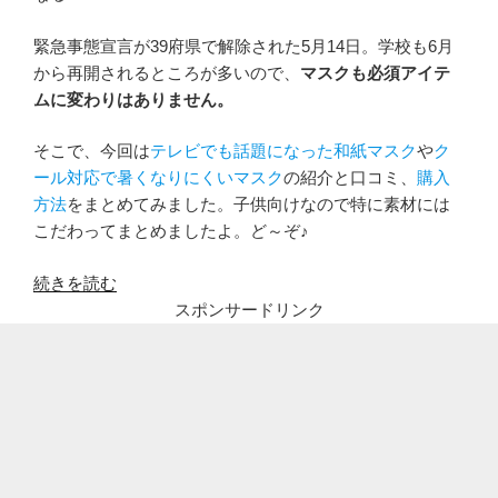
緊急事態宣言が39府県で解除された5月14日。学校も6月
から再開されるところが多いので、
マスクも必須アイテ
ムに変わりはありません。
そこで、今回は
テレビでも話題になった和紙マスク
や
ク
ール対応で暑くなりにくいマスク
の紹介と口コミ、
購入
方法
をまとめてみました。子供向けなので特に素材には
こだわってまとめましたよ。ど～ぞ♪
“子
続きを読む
ど
スポンサードリンク
も
の
夏
マ
ス
ク
が