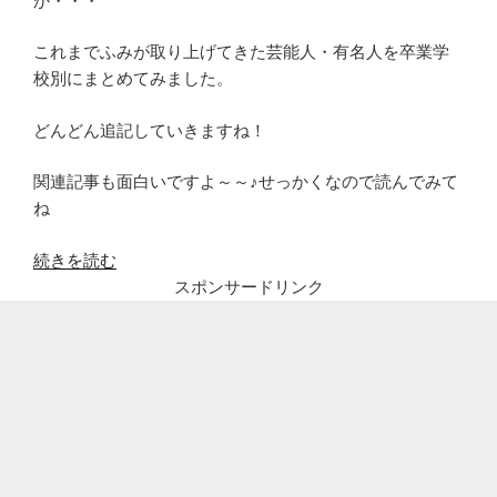
か・・・
これまでふみが取り上げてきた芸能人・有名人を卒業学
校別にまとめてみました。
どんどん追記していきますね！
関連記事も面白いですよ～～♪せっかくなので読んでみて
ね
“【高
続きを読む
学
スポンサードリンク
歴
順】
男
性
芸
能
人・