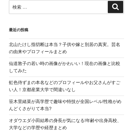
め。”
検
検
索
の
索:
最近の投稿
北山たけし指切断は本当？子供や嫁と別居の真実。芸名
の由来やプロフィールまとめ
仙道敦子の若い時の画像がかわいい！現在の画像と比較
してみた
虹色侍ずまの本名などのプロフィールやお父さんがすご
い人！京都産業大学で間違いなし
笹木里緒菜が高学歴で趣味や特技が全国レベル!性格がめ
んどくさがりて本当?
オダウエダ小田結希の身長が気になる!年齢や出身高校、
大学などの学歴や経歴まとめ