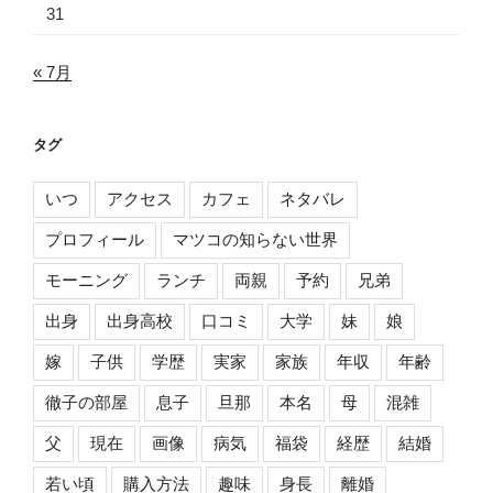
31
« 7月
タグ
いつ
アクセス
カフェ
ネタバレ
プロフィール
マツコの知らない世界
モーニング
ランチ
両親
予約
兄弟
出身
出身高校
口コミ
大学
妹
娘
嫁
子供
学歴
実家
家族
年収
年齢
徹子の部屋
息子
旦那
本名
母
混雑
父
現在
画像
病気
福袋
経歴
結婚
若い頃
購入方法
趣味
身長
離婚