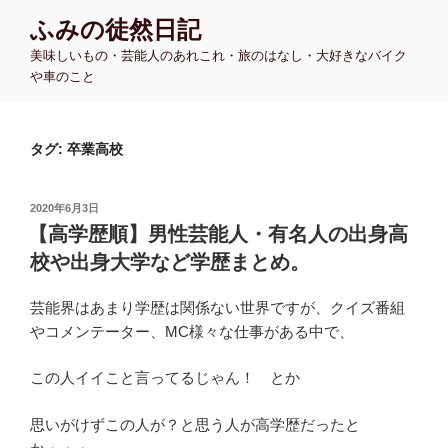
コ
ふみの徒然日記
ン
美味しいもの・芸能人のあれこれ・旅のはなし・大好きなバイク
テ
や車のこと
ン
ツ
へ
タグ:
卒業高校
ス
キ
ッ
投
2020年6月3日
プ
稿
【高学歴順】男性芸能人・有名人の出身高
日:
校や出身大学など学歴まとめ。
芸能界はあまり学歴は関係ない世界ですが、クイズ番組
やコメンテーター、MC様々な仕事がある中で、
この人イイこと言ってるじゃん！ とか
思いがけずこの人が？と思う人が高学歴だったと