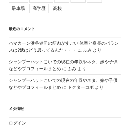
駐車場
高学歴
高校
最近のコメント
ハマカーン浜谷健司の筋肉がすごい!体重と身長のバラン
スは?嫁はどう思ってるんだ・・・
に
ふみ
より
シャンプーハットこいでの現在の年収やネタ、嫁や子供
などやプロフィールまとめ
に
ふみ
より
シャンプーハットこいでの現在の年収やネタ、嫁や子供
などやプロフィールまとめ
に
ドクターコボ
より
メタ情報
ログイン