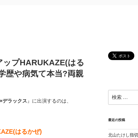
プHARUKAZE(はる
学歴や病気て本当?両親
検
索:
×デラックス
』に出演するのは、
最近の投稿
KAZE(はるかぜ)
北山たけし指