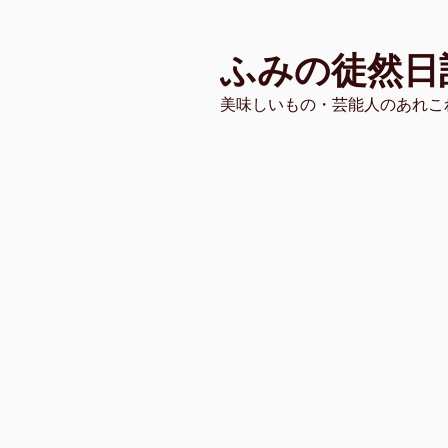
コ
ン
ふみの徒然日
テ
ン
美味しいもの・芸能人のあれこ
ツ
へ
ス
キ
ッ
プ