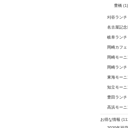
豊橋
(1
刈谷ランチ
名古屋記念
岐阜ランチ
岡崎カフェ
岡崎モーニ
岡崎ランチ
東海モーニ
知立モーニ
豊田ランチ
高浜モーニ
お得な情報
(11
2020年福