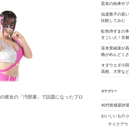
芸名の由来や
仙道敦子の若
比較してみた
虹色侍ずまの
すごい人！京
笹木里緒菜が高
格がめんどくさ
オダウエダ小田
高校、大学な
カテゴリー
きの彼女の「汚部屋」で話題になったプロ
40代乾燥肌対
おいしいもの
(
テイクアウ