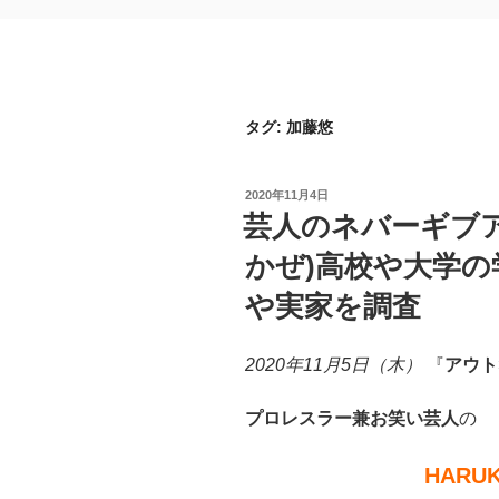
タグ:
加藤悠
投
2020年11月4日
稿
芸人のネバーギブアッ
日:
かぜ)高校や大学の
や実家を調査
2020年11月5日（木）
『
アウト
プロレスラー兼お笑い芸人
の
HARU