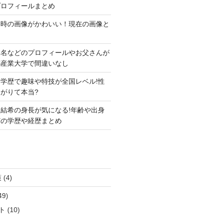
プロフィールまとめ
い時の画像がかわいい！現在の画像と
本名などのプロフィールやお父さんが
都産業大学で間違いなし
学歴で趣味や特技が全国レベル!性
がりて本当?
結希の身長が気になる!年齢や出身
どの学歴や経歴まとめ
策
(4)
49)
ト
(10)