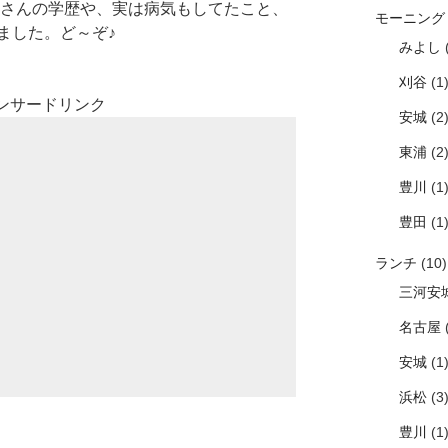
かぜ)さんの学歴や、実は病気もしてたこと、
モーニング
ました。ど～ぞ♪
みよし
(
刈谷
(1
ンサードリンク
安城
(2
東浦
(2
豊川
(1
豊田
(1
ランチ
(10)
三河安
名古屋
(
安城
(1
浜松
(3
豊川
(1