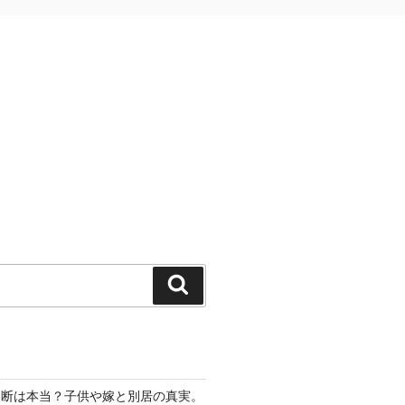
検
索
切断は本当？子供や嫁と別居の真実。