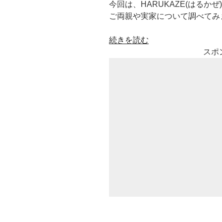
今回は、HARUKAZE(はる
ご両親や実家について調べてみ
“芸
続きを読む
人
スポ
の
ネ
バ
ー
ギ
ブ
ア
ッ
プ
HARUKAZE(は
る
か
ぜ)
高