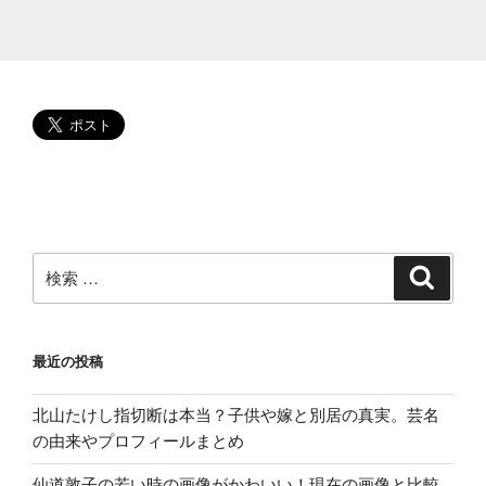
か、
不
倫
相
手
と
の
現
在
も
調
検
検
索
べ
索:
て
み
最近の投稿
た”
の
北山たけし指切断は本当？子供や嫁と別居の真実。芸名
の由来やプロフィールまとめ
仙道敦子の若い時の画像がかわいい！現在の画像と比較