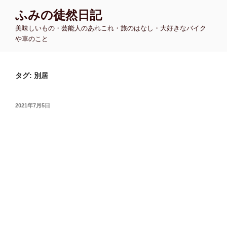
コ
ふみの徒然日記
ン
美味しいもの・芸能人のあれこれ・旅のはなし・大好きなバイク
テ
や車のこと
ン
ツ
へ
タグ:
別居
ス
キ
ッ
投
2021年7月5日
プ
稿
日: