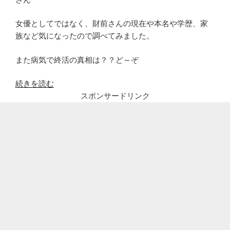
女優としてではなく、財前さんの現在や本名や学歴、家
族など気になったので調べてみました。
また病気で終活の真相は？？ど～ぞ
“財
続きを読む
前
スポンサードリンク
直
見
の
本
名
や
学
歴
は?
病