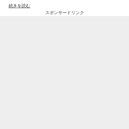
“江
続きを読む
角
スポンサードリンク
マ
キ
コ
の
現
在!
復
帰
も
あ
り?
離
婚
し
た
の