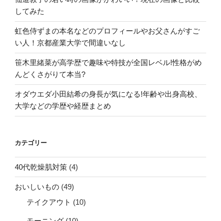
してみた
虹色侍ずまの本名などのプロフィールやお父さんがすご
い人！京都産業大学で間違いなし
笹木里緒菜が高学歴で趣味や特技が全国レベル!性格がめ
んどくさがりて本当?
オダウエダ小田結希の身長が気になる!年齢や出身高校、
大学などの学歴や経歴まとめ
カテゴリー
40代乾燥肌対策
(4)
おいしいもの
(49)
テイクアウト
(10)
モーニング
(10)