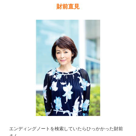
財前直見
ロ
フ
ィ
ー
ル
ま
と
め”
の
エンディングノートを検索していたらひっかかった財前
さん