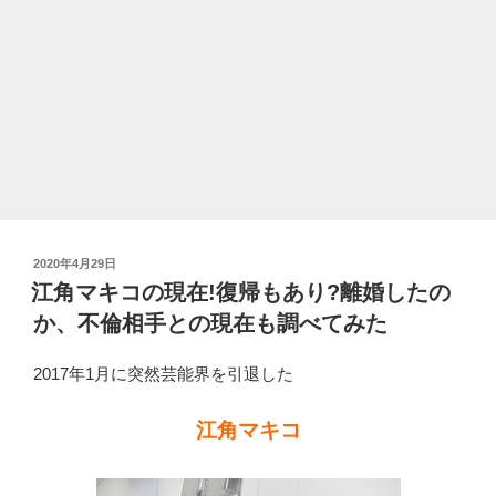
気
で
終
活
の
真
相
と
は。
現
投
2020年4月29日
在
稿
江角マキコの現在!復帰もあり?離婚したの
や
日:
か、不倫相手との現在も調べてみた
家
族
2017年1月に突然芸能界を引退した
も
す
江角マキコ
ご
か
っ