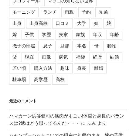
プロフィール
マツコの知らない世界
モーニング
ランチ
両親
予約
兄弟
出身
出身高校
口コミ
大学
妹
娘
嫁
子供
学歴
実家
家族
年収
年齢
徹子の部屋
息子
旦那
本名
母
混雑
父
現在
画像
病気
福袋
経歴
結婚
若い頃
購入方法
趣味
身長
離婚
駐車場
高学歴
高校
最近のコメント
ハマカーン浜谷健司の筋肉がすごい!体重と身長のバラン
スは?嫁はどう思ってるんだ・・・
に
ふみ
より
シャンプーハットこいでの現在の年収やネタ、嫁や子供