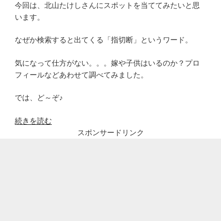
今回は、北山たけしさんにスポットを当ててみたいと思
います。
なぜか検索すると出てくる「指切断」というワード。
気になって仕方がない。。。嫁や子供はいるのか？プロ
フィールなどあわせて調べてみました。
では、ど～ぞ♪
“北
続きを読む
山
スポンサードリンク
た
け
し
指
切
断
は