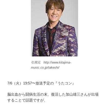
引用元 http://www.kitajima-
music.co.jp/takeshi/
7/6（火）19:57〜放送予定の『うたコン』
脳出血から闘病生活の末、復活した加山雄三さんが出場
することで話題ですが、