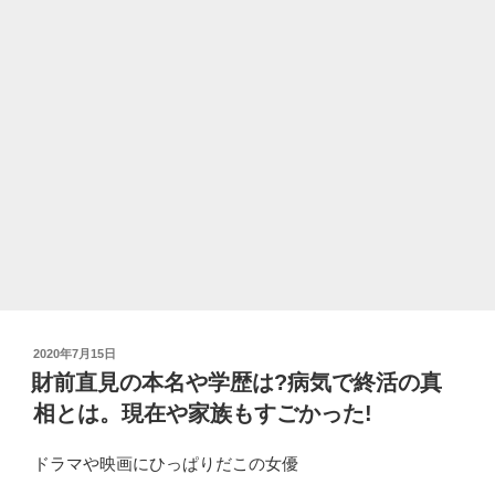
本
当？
子
供
や
嫁
と
別
居
の
真
実。
芸
投
2020年7月15日
名
稿
財前直見の本名や学歴は?病気で終活の真
の
日:
相とは。現在や家族もすごかった!
由
来
ドラマや映画にひっぱりだこの女優
や
プ