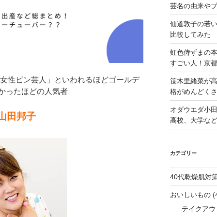
芸名の由来や
仙道敦子の若
比較してみた
虹色侍ずまの
すごい人！京
た女性ピン芸人」といわれるほどゴールデ
笹木里緒菜が高
かったほどの人気者
格がめんどくさ
オダウエダ小田
山田邦子
高校、大学な
カテゴリー
40代乾燥肌対
おいしいもの
(
テイクアウ