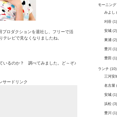
モーニング
みよし
(
刈谷
(1
安城
(2
太田プロダクションを退社し、フリーで活
りテレビで見なくなりましたね。
東浦
(2
豊川
(1
豊田
(1
ているのか？ 調べてみました。ど～ぞ♪
ランチ
(10)
三河安
ンサードリンク
名古屋
(
安城
(1
浜松
(3
豊川
(1