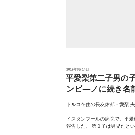
が
ん
や
現
在
が
気
に
な
る!youtube
投
2019年8月14日
稿
ク
平愛梨第二子男の
日:
ニ
ンビ―ノに続き名
チ
ャ
ン
トルコ在住の長友佑都・愛梨 
ネ
ル
イスタンブールの病院で、平愛
が
報告した。 第２子は男児だと
人