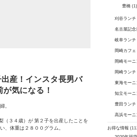
豊橋
(1
刈谷ランチ
名古屋記念
岐阜ランチ
岡崎カフェ
岡崎モーニ
岡崎ランチ
子出産！インスタ長男バ
東海モーニ
前が気になる！
知立モーニ
豊田ランチ
夫婦。
高浜モーニ
梨（３４歳）が 第２子を出産したことを
お得な情報
(11
いい、体重は２８００グラム。
2020年福