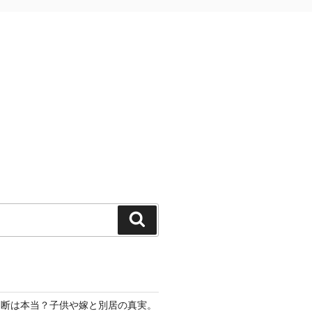
検
索
切断は本当？子供や嫁と別居の真実。