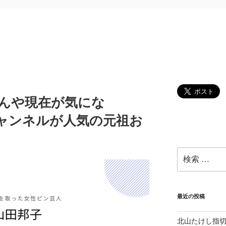
がんや現在が気にな
ニチャンネルが人気の元祖お
検
索:
最近の投稿
北山たけし指