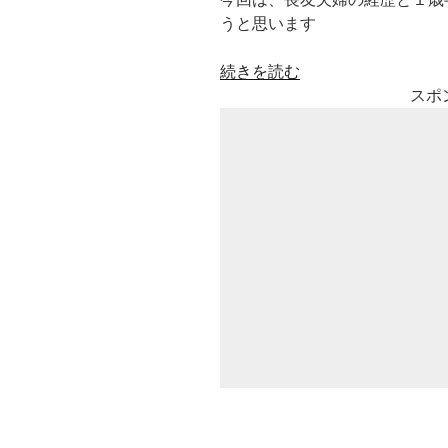
うと思います
“平
続きを読む
愛
スポ
梨
第
二
子
男
の
子
出
産！
イ
ン
ス
タ
長