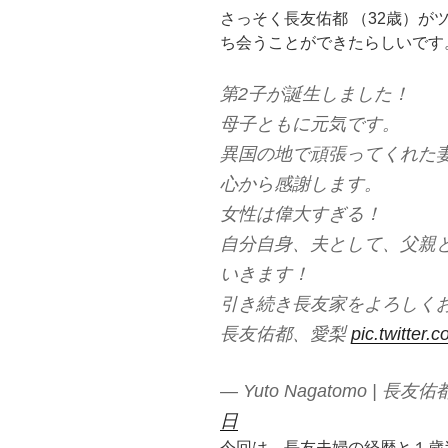
気
さっそく長友佑都 （32歳）が
の
ち会うことができたらしいです
元
祖
第2子が誕生しました！
お
母子ともに元気です。
笑
異国の地で頑張ってくれた
い
心から感謝します。
ピ
ン
女性は偉大すぎる！
芸
自分自身、夫として、父親
人”
いきます！
の
引き続き長友家をよろしく
長友佑都、愛梨
pic.twitter
— Yuto Nagatomo | 長友佑都
日
今回は、長友夫婦の経歴と１歳