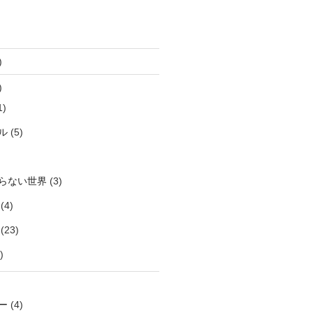
)
)
1)
ル
(5)
らない世界
(3)
(4)
(23)
)
ー
(4)