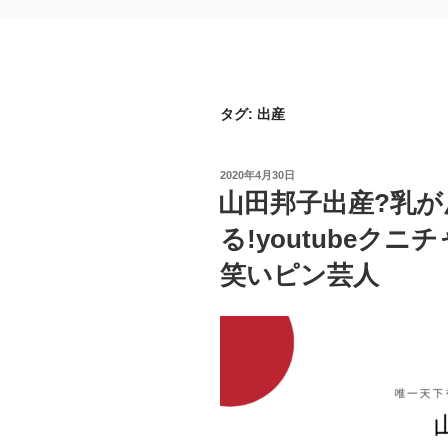
タグ:
出産
投
2020年4月30日
稿
山田邦子出産?乳
日:
る!youtubeク
笑いピン芸人