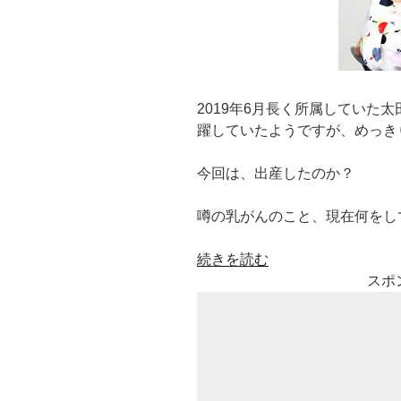
2019年6月長く所属していた
躍していたようですが、めっき
今回は、出産したのか？
噂の乳がんのこと、現在何をし
“山
続きを読む
田
スポ
邦
子
出
産?
乳