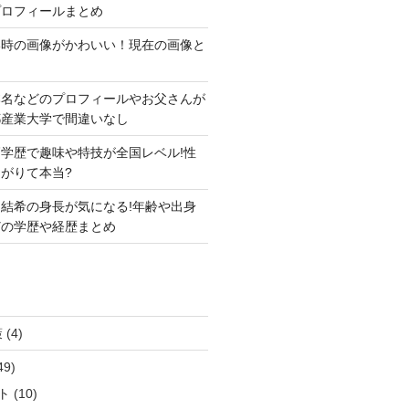
プロフィールまとめ
い時の画像がかわいい！現在の画像と
本名などのプロフィールやお父さんが
都産業大学で間違いなし
学歴で趣味や特技が全国レベル!性
がりて本当?
結希の身長が気になる!年齢や出身
どの学歴や経歴まとめ
策
(4)
49)
ト
(10)