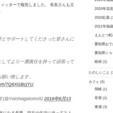
ツィッターで報告しました。 長友さんも立
2020年花
。
2020紅葉
(
2021年福
えんとつ町
妻とサポートしてくださった皆さんに
愛知県おで
愛知県ショ
としてより一層責任を持って頑張って
映画
(2)
たのしいこと
(
お願い致します。
カフェ
(9)
.com/7Q6XGBcjYU
岡崎
(1)
常滑
(2)
 (@YutoNagatomo5)
2019年8月13
東浦
(3)
半になる長男、現在の生活に迫ってみよ