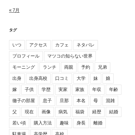
« 7月
タグ
いつ
アクセス
カフェ
ネタバレ
プロフィール
マツコの知らない世界
モーニング
ランチ
両親
予約
兄弟
出身
出身高校
口コミ
大学
妹
娘
嫁
子供
学歴
実家
家族
年収
年齢
徹子の部屋
息子
旦那
本名
母
混雑
父
現在
画像
病気
福袋
経歴
結婚
若い頃
購入方法
趣味
身長
離婚
駐車場
高学歴
高校