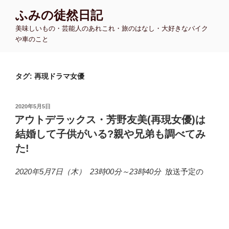
コ
ふみの徒然日記
ン
美味しいもの・芸能人のあれこれ・旅のはなし・大好きなバイク
テ
や車のこと
ン
ツ
へ
タグ:
再現ドラマ女優
ス
キ
ッ
投
2020年5月5日
プ
稿
アウトデラックス・芳野友美(再現女優)は
日:
結婚して子供がいる?親や兄弟も調べてみ
た!
2020年5月7日（木） 23時00分～23時40分
放送予定の