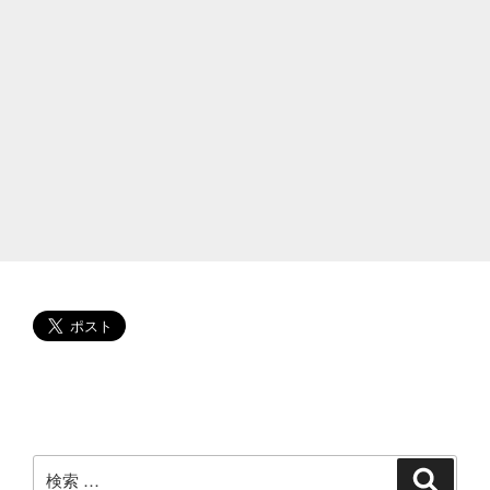
美
(再
現
女
優)
は
結
婚
し
て
子
供
が
い
る?
親
や
兄
検
検