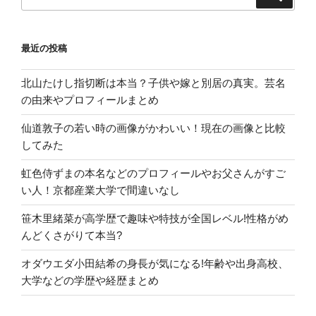
索
弟
索:
も
調
最近の投稿
べ
て
北山たけし指切断は本当？子供や嫁と別居の真実。芸名
み
の由来やプロフィールまとめ
た!”
の
仙道敦子の若い時の画像がかわいい！現在の画像と比較
してみた
虹色侍ずまの本名などのプロフィールやお父さんがすご
い人！京都産業大学で間違いなし
笹木里緒菜が高学歴で趣味や特技が全国レベル!性格がめ
んどくさがりて本当?
オダウエダ小田結希の身長が気になる!年齢や出身高校、
大学などの学歴や経歴まとめ