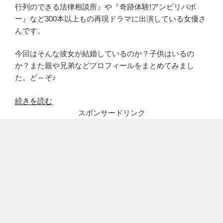
行列のできる法律相談所』や『奇跡体験!アンビリバボ
ー』など300本以上もの再現ドラマに出演している女優さ
んです。
今回はそんな彼女が結婚しているのか？子供はいるの
か？また親や兄弟などプロフィールをまとめてみまし
た。ど～ぞ♪
“ア
続きを読む
ウ
スポンサードリンク
ト
デ
ラ
ッ
ク
ス・
芳
野
友