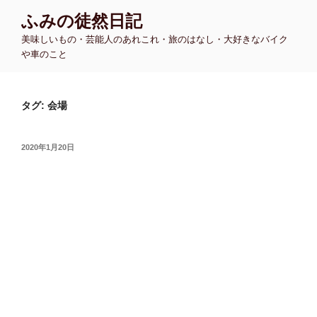
コ
ふみの徒然日記
ン
美味しいもの・芸能人のあれこれ・旅のはなし・大好きなバイク
テ
や車のこと
ン
ツ
へ
タグ:
会場
ス
キ
ッ
投
2020年1月20日
プ
稿
日: