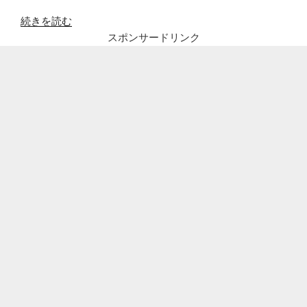
“五
続きを読む
十
スポンサードリンク
嵐
カ
ノ
ア
の
年
収
や
学
歴
や
ス
ポ
ン
サ
ー