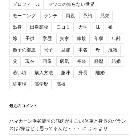
プロフィール
マツコの知らない世界
モーニング
ランチ
両親
予約
兄弟
出身
出身高校
口コミ
大学
妹
娘
嫁
子供
学歴
実家
家族
年収
年齢
徹子の部屋
息子
旦那
本名
母
混雑
父
現在
画像
病気
福袋
経歴
結婚
若い頃
購入方法
趣味
身長
離婚
駐車場
高学歴
高校
最近のコメント
ハマカーン浜谷健司の筋肉がすごい!体重と身長のバラン
スは?嫁はどう思ってるんだ・・・
に
ふみ
より