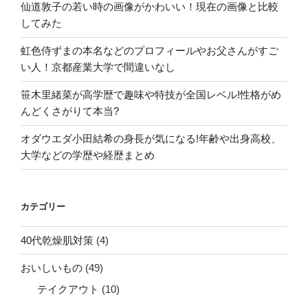
仙道敦子の若い時の画像がかわいい！現在の画像と比較
してみた
虹色侍ずまの本名などのプロフィールやお父さんがすご
い人！京都産業大学で間違いなし
笹木里緒菜が高学歴で趣味や特技が全国レベル!性格がめ
んどくさがりて本当?
オダウエダ小田結希の身長が気になる!年齢や出身高校、
大学などの学歴や経歴まとめ
カテゴリー
40代乾燥肌対策
(4)
おいしいもの
(49)
テイクアウト
(10)