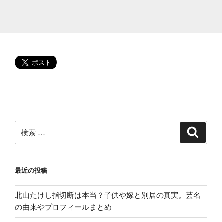
が
す
ご
か
っ
た!
収
入
源
を
徹
検
検
索
底
索:
調
査”
最近の投稿
の
北山たけし指切断は本当？子供や嫁と別居の真実。芸名
の由来やプロフィールまとめ