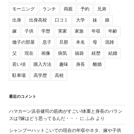
モーニング
ランチ
両親
予約
兄弟
出身
出身高校
口コミ
大学
妹
娘
嫁
子供
学歴
実家
家族
年収
年齢
徹子の部屋
息子
旦那
本名
母
混雑
父
現在
画像
病気
福袋
経歴
結婚
若い頃
購入方法
趣味
身長
離婚
駐車場
高学歴
高校
最近のコメント
ハマカーン浜谷健司の筋肉がすごい!体重と身長のバラン
スは?嫁はどう思ってるんだ・・・
に
ふみ
より
シャンプーハットこいでの現在の年収やネタ、嫁や子供