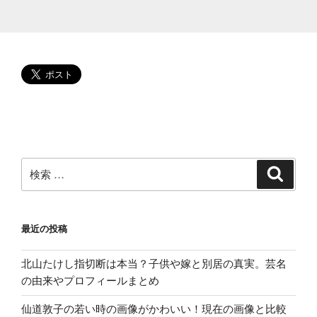
は
武
内
駿
輔！
ど
ん
な
声？
ピ
検
検
索
エ
索:
ー
ル
最近の投稿
瀧
と
北山たけし指切断は本当？子供や嫁と別居の真実。芸名
の
の由来やプロフィールまとめ
違
い
仙道敦子の若い時の画像がかわいい！現在の画像と比較