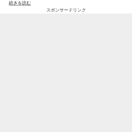
“ア
続きを読む
ナ
スポンサードリンク
と
雪
の
女
王
２
の
オ
ラ
フ
役
吹
き
替
え
声
優