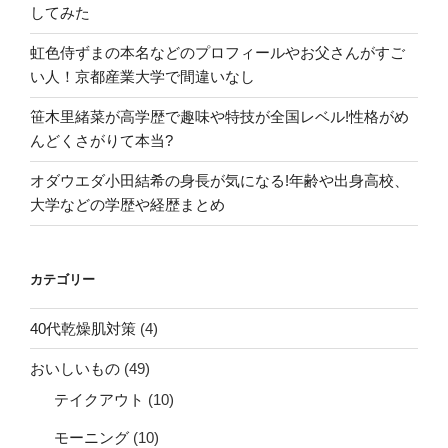
も！
してみた
予
告
虹色侍ずまの本名などのプロフィールやお父さんがすご
編
い人！京都産業大学で間違いなし
付
笹木里緒菜が高学歴で趣味や特技が全国レベル!性格がめ
き”
んどくさがりて本当?
の
オダウエダ小田結希の身長が気になる!年齢や出身高校、
大学などの学歴や経歴まとめ
カテゴリー
40代乾燥肌対策
(4)
おいしいもの
(49)
テイクアウト
(10)
モーニング
(10)