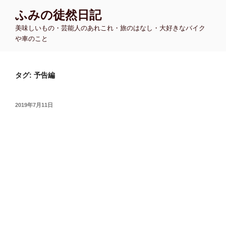
コ
ふみの徒然日記
ン
美味しいもの・芸能人のあれこれ・旅のはなし・大好きなバイク
テ
や車のこと
ン
ツ
へ
タグ:
予告編
ス
キ
ッ
投
2019年7月11日
プ
稿
日: