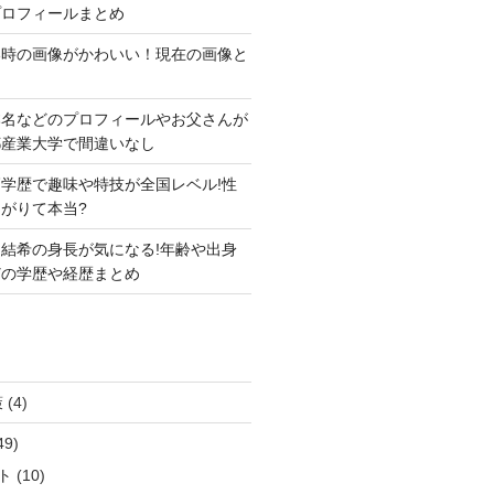
プロフィールまとめ
い時の画像がかわいい！現在の画像と
本名などのプロフィールやお父さんが
都産業大学で間違いなし
学歴で趣味や特技が全国レベル!性
がりて本当?
結希の身長が気になる!年齢や出身
どの学歴や経歴まとめ
策
(4)
49)
ト
(10)