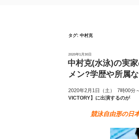
タグ:
中村克
投
2020年1月30日
稿
中村克(水泳)の実
日:
メン?学歴や所属な
2020年2月1日（土） 7時00
VICTORY】に出演するのが
競泳自由形の日