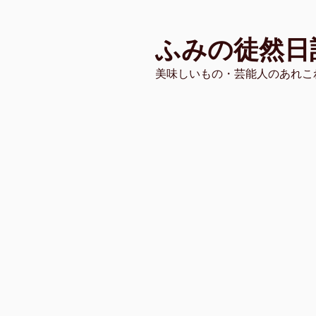
コ
ン
ふみの徒然日
テ
ン
美味しいもの・芸能人のあれこ
ツ
へ
ス
キ
ッ
プ