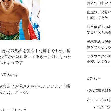
芸名の由来や
仙道敦子の若
比較してみた
虹色侍ずまの
すごい人！京
笹木里緒菜が高
格がめんどくさ
由形で表彰台を狙う中村選手ですが、番
オダウエダ小田
克少年が水泳に転向するきっかけになった
高校、大学な
れるようです
べてみたよ
カテゴリー
飲食店？お兄さんもかっこいいという噂
40代乾燥肌対
みたよ。ど～ぞ♪
おいしいもの
(
テイクアウ
ンサードリンク