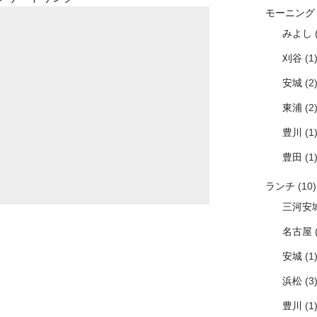
モーニング
みよし
(
刈谷
(1
安城
(2
東浦
(2
豊川
(1
豊田
(1
ランチ
(10)
三河安
名古屋
(
安城
(1
浜松
(3
豊川
(1