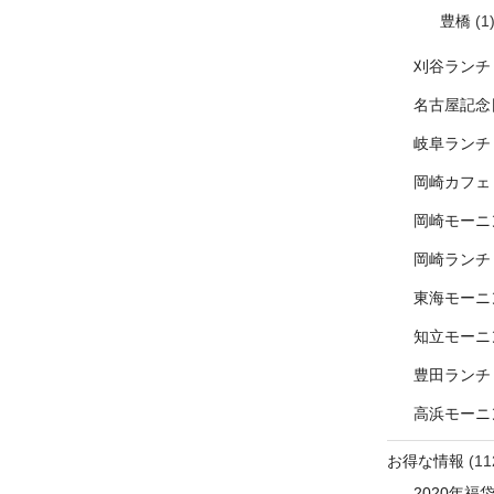
豊橋
(1
刈谷ランチ
名古屋記念
岐阜ランチ
岡崎カフェ
岡崎モーニ
岡崎ランチ
東海モーニ
知立モーニ
豊田ランチ
高浜モーニ
お得な情報
(11
2020年福