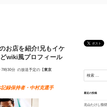
家のお店を紹介!兄もイケ
どwiki風プロフィール
分～7時30分 の放送予定の【
東京
検
索:
本記録保持者・中村克選手
最近の投稿
北山たけし指