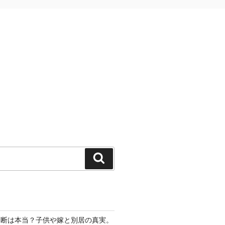
検
索
切断は本当？子供や嫁と別居の真実。