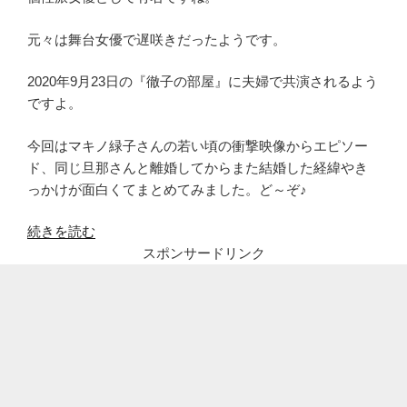
元々は舞台女優で遅咲きだったようです。
2020年9月23日の『徹子の部屋』に夫婦で共演されるよう
ですよ。
今回はマキノ緑子さんの若い頃の衝撃映像からエピソー
ド、同じ旦那さんと離婚してからまた結婚した経緯やき
っかけが面白くてまとめてみました。ど～ぞ♪
“キ
続きを読む
ム
スポンサードリンク
ラ
緑
子
の
太
っ
て