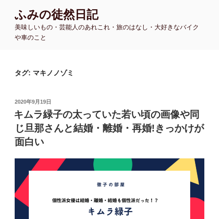
コ
ふみの徒然日記
ン
美味しいもの・芸能人のあれこれ・旅のはなし・大好きなバイク
テ
や車のこと
ン
ツ
へ
タグ:
マキノノゾミ
ス
キ
ッ
投
2020年9月19日
プ
稿
キムラ緑子の太っていた若い頃の画像や同
日:
じ旦那さんと結婚・離婚・再婚!きっかけが
面白い