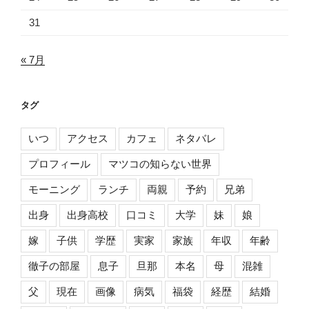
31
« 7月
タグ
いつ
アクセス
カフェ
ネタバレ
プロフィール
マツコの知らない世界
モーニング
ランチ
両親
予約
兄弟
出身
出身高校
口コミ
大学
妹
娘
嫁
子供
学歴
実家
家族
年収
年齢
徹子の部屋
息子
旦那
本名
母
混雑
父
現在
画像
病気
福袋
経歴
結婚