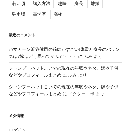
若い頃
購入方法
趣味
身長
離婚
駐車場
高学歴
高校
最近のコメント
ハマカーン浜谷健司の筋肉がすごい!体重と身長のバラン
スは?嫁はどう思ってるんだ・・・
に
ふみ
より
シャンプーハットこいでの現在の年収やネタ、嫁や子供
などやプロフィールまとめ
に
ふみ
より
シャンプーハットこいでの現在の年収やネタ、嫁や子供
などやプロフィールまとめ
に
ドクターコボ
より
メタ情報
ログイン