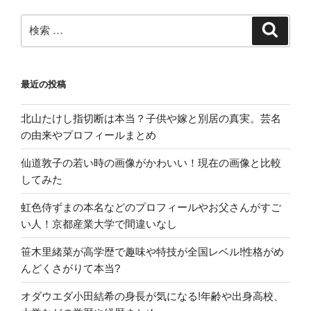
離
婚・
検
検
索
再
索:
婚!
き
最近の投稿
っ
か
北山たけし指切断は本当？子供や嫁と別居の真実。芸名
け
の由来やプロフィールまとめ
が
面
仙道敦子の若い時の画像がかわいい！現在の画像と比較
白
してみた
い”
の
虹色侍ずまの本名などのプロフィールやお父さんがすご
い人！京都産業大学で間違いなし
笹木里緒菜が高学歴で趣味や特技が全国レベル!性格がめ
んどくさがりて本当?
オダウエダ小田結希の身長が気になる!年齢や出身高校、