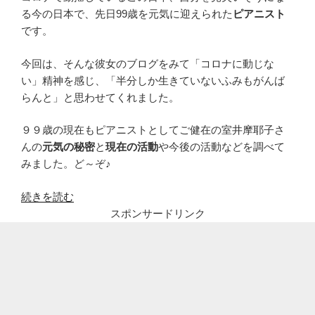
る今の日本で、先日99歳を元気に迎えられた
ピアニスト
です。
今回は、そんな彼女のブログをみて「コロナに動じな
い」精神を感じ、「半分しか生きていないふみもがんば
らんと」と思わせてくれました。
９９歳の現在もピアニストとしてご健在の室井摩耶子さ
んの
元気の秘密
と
現在の活動
や今後の活動などを調べて
みました。ど～ぞ♪
“徹
続きを読む
子
スポンサードリンク
の
部
屋、
99
歳
ピ