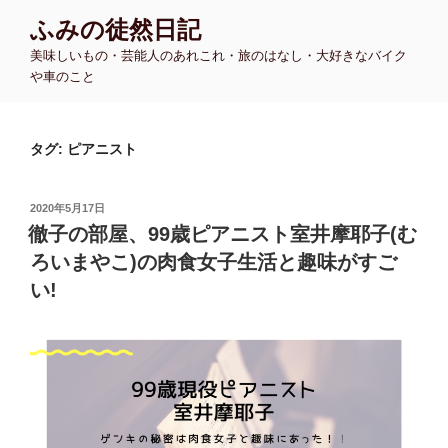
コ
ふみの徒然日記
ン
美味しいもの・芸能人のあれこれ・旅のはなし・大好きなバイク
テ
や車のこと
ン
ツ
へ
タグ:
ピアニスト
ス
キ
ッ
投
2020年5月17日
プ
稿
徹子の部屋、99歳ピアニスト室井摩耶子(む
日:
ろいまやこ)の肉食女子生活と趣味がすご
い!