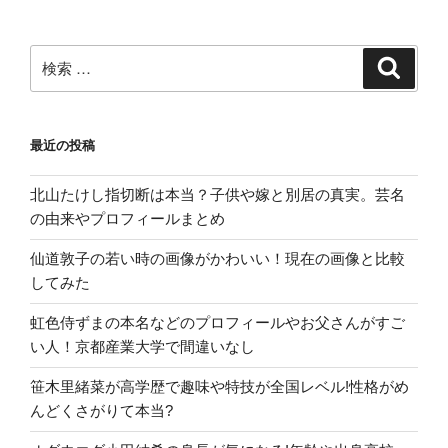
女
子
生
検
検
索
活
索:
と
趣
最近の投稿
味
が
北山たけし指切断は本当？子供や嫁と別居の真実。芸名
す
の由来やプロフィールまとめ
ご
い!”
仙道敦子の若い時の画像がかわいい！現在の画像と比較
の
してみた
虹色侍ずまの本名などのプロフィールやお父さんがすご
い人！京都産業大学で間違いなし
笹木里緒菜が高学歴で趣味や特技が全国レベル!性格がめ
んどくさがりて本当?