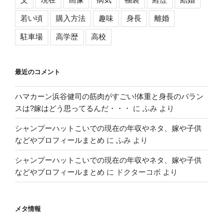
若い頃
購入方法
趣味
身長
離婚
駐車場
高学歴
高校
最近のコメント
ハマカーン浜谷健司の筋肉がすごい!体重と身長のバラン
スは?嫁はどう思ってるんだ・・・
に
ふみ
より
シャンプーハットこいでの現在の年収やネタ、嫁や子供
などやプロフィールまとめ
に
ふみ
より
シャンプーハットこいでの現在の年収やネタ、嫁や子供
などやプロフィールまとめ
に
ドクターコボ
より
メタ情報