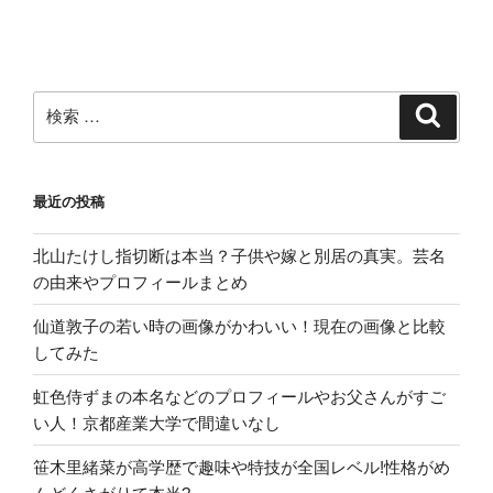
や
事
前
準
検
検
索
備
索:
は
こ
最近の投稿
れ
だ
北山たけし指切断は本当？子供や嫁と別居の真実。芸名
よ！”
の由来やプロフィールまとめ
の
仙道敦子の若い時の画像がかわいい！現在の画像と比較
してみた
虹色侍ずまの本名などのプロフィールやお父さんがすご
い人！京都産業大学で間違いなし
笹木里緒菜が高学歴で趣味や特技が全国レベル!性格がめ