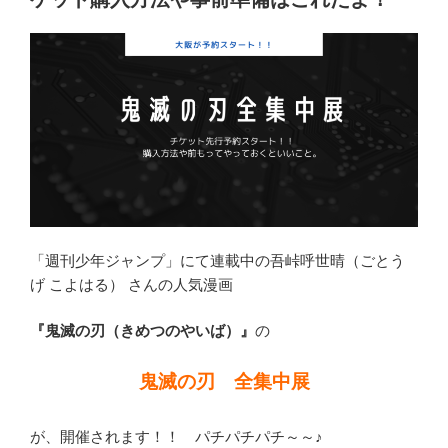
紹
介
と
混
雑
状
況
を
予
想”
「週刊少年ジャンプ」にて連載中の吾峠呼世晴（ごとう
の
げ こよはる） さんの人気漫画
『鬼滅の刃（きめつのやいば）』
の
鬼滅の刃 全集中展
が、開催されます！！ パチパチパチ～～♪