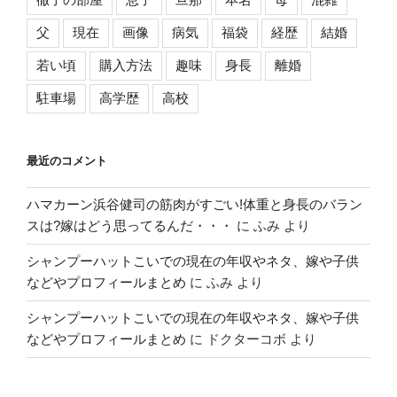
父
現在
画像
病気
福袋
経歴
結婚
若い頃
購入方法
趣味
身長
離婚
駐車場
高学歴
高校
最近のコメント
ハマカーン浜谷健司の筋肉がすごい!体重と身長のバラン
スは?嫁はどう思ってるんだ・・・
に
ふみ
より
シャンプーハットこいでの現在の年収やネタ、嫁や子供
などやプロフィールまとめ
に
ふみ
より
シャンプーハットこいでの現在の年収やネタ、嫁や子供
などやプロフィールまとめ
に
ドクターコボ
より