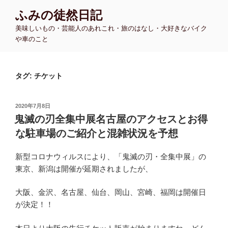
コ
ふみの徒然日記
ン
美味しいもの・芸能人のあれこれ・旅のはなし・大好きなバイク
テ
や車のこと
ン
ツ
へ
タグ:
チケット
ス
キ
ッ
投
2020年7月8日
プ
稿
鬼滅の刃全集中展名古屋のアクセスとお得
日:
な駐車場のご紹介と混雑状況を予想
新型コロナウィルスにより、「鬼滅の刃・全集中展」の
東京、新潟は開催が延期されましたが、
大阪、金沢、名古屋、仙台、岡山、宮崎、福岡は開催日
が決定！！