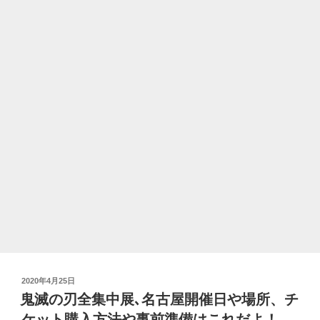
中
展
名
古
屋
の
ア
ク
セ
ス
と
お
得
な
駐
車
投
2020年4月25日
場
稿
鬼滅の刃全集中展､名古屋開催日や場所、チ
の
日:
ケット購入方法や事前準備はこれだよ！
ご