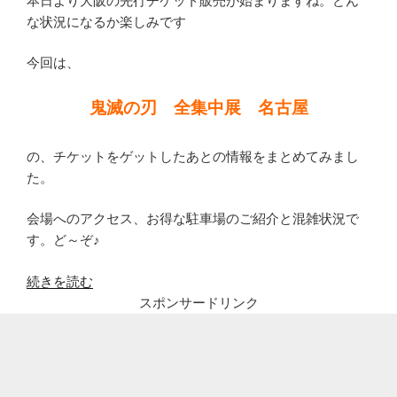
本日より大阪の先行チケット販売が始まりますね。どん
な状況になるか楽しみです
今回は、
鬼滅の刃 全集中展 名古屋
の、チケットをゲットしたあとの情報をまとめてみまし
た。
会場へのアクセス、お得な駐車場のご紹介と混雑状況で
す。ど～ぞ♪
“鬼
続きを読む
滅
スポンサードリンク
の
刃
全
集