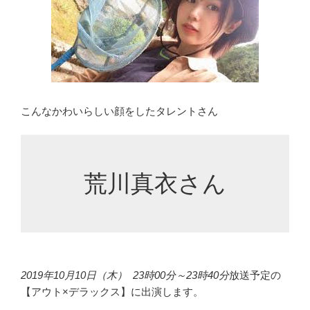
ロ
フ
ィ
ー
ル
ま
と
こんなかわいらしい顔をしたタレントさん
め”
の
荒川真衣さん
2019年10月10日（木） 23時00分～23時40分
放送予定の
【アウト×デラックス】に出演します。