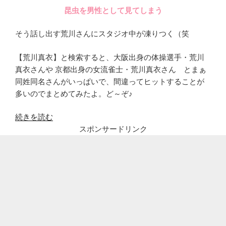
昆虫を男性として見てしまう
そう話し出す荒川さんにスタジオ中が凍りつく（笑
【荒川真衣】と検索すると、大阪出身の体操選手・荒川
真衣さんや 京都出身の女流雀士・荒川真衣さん とまぁ
同姓同名さんがいっぱいで、間違ってヒットすることが
多いのでまとめてみたよ。ど～ぞ♪
“現
続きを読む
役
スポンサードリンク
看
護
師
の
荒
川
真
衣