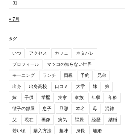
31
« 7月
タグ
いつ
アクセス
カフェ
ネタバレ
プロフィール
マツコの知らない世界
モーニング
ランチ
両親
予約
兄弟
出身
出身高校
口コミ
大学
妹
娘
嫁
子供
学歴
実家
家族
年収
年齢
徹子の部屋
息子
旦那
本名
母
混雑
父
現在
画像
病気
福袋
経歴
結婚
若い頃
購入方法
趣味
身長
離婚