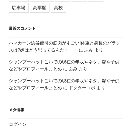
駐車場
高学歴
高校
最近のコメント
ハマカーン浜谷健司の筋肉がすごい!体重と身長のバラン
スは?嫁はどう思ってるんだ・・・
に
ふみ
より
シャンプーハットこいでの現在の年収やネタ、嫁や子供
などやプロフィールまとめ
に
ふみ
より
シャンプーハットこいでの現在の年収やネタ、嫁や子供
などやプロフィールまとめ
に
ドクターコボ
より
メタ情報
ログイン