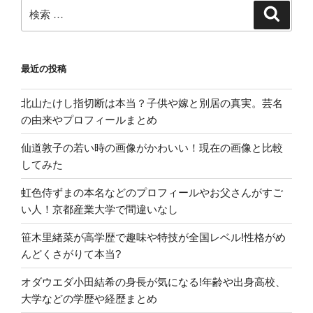
×
検
検
索
デ
索:
ラ
ッ
最近の投稿
ク
ス】”
北山たけし指切断は本当？子供や嫁と別居の真実。芸名
の
の由来やプロフィールまとめ
仙道敦子の若い時の画像がかわいい！現在の画像と比較
してみた
虹色侍ずまの本名などのプロフィールやお父さんがすご
い人！京都産業大学で間違いなし
笹木里緒菜が高学歴で趣味や特技が全国レベル!性格がめ
んどくさがりて本当?
オダウエダ小田結希の身長が気になる!年齢や出身高校、
大学などの学歴や経歴まとめ