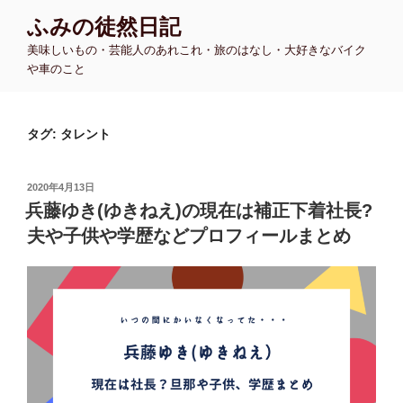
コ
ふみの徒然日記
ン
美味しいもの・芸能人のあれこれ・旅のはなし・大好きなバイク
テ
や車のこと
ン
ツ
へ
タグ:
タレント
ス
キ
ッ
投
2020年4月13日
プ
稿
兵藤ゆき(ゆきねえ)の現在は補正下着社長?
日:
夫や子供や学歴などプロフィールまとめ