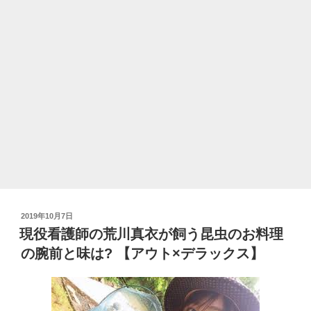
現
在
は
補
正
下
着
社
長?
夫
や
子
供
投
2019年10月7日
や
稿
現役看護師の荒川真衣が飼う昆虫のお料理
学
日:
の腕前と味は? 【アウト×デラックス】
歴
な
ど
プ