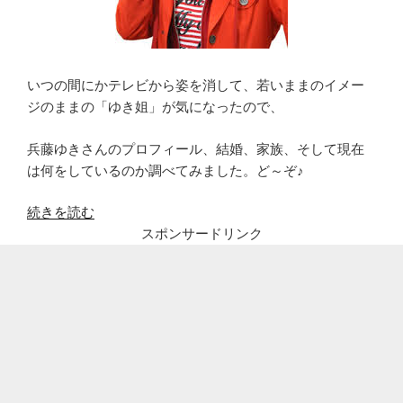
いつの間にかテレビから姿を消して、若いままのイメー
ジのままの「ゆき姐」が気になったので、
兵藤ゆきさんのプロフィール、結婚、家族、そして現在
は何をしているのか調べてみました。ど～ぞ♪
“兵
続きを読む
藤
スポンサードリンク
ゆ
き
(ゆ
き
ね
え)
の