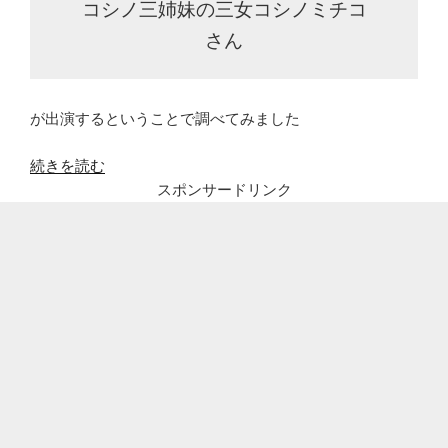
コシノ三姉妹の三女コシノミチコ
さん
が出演するということで調べてみました
“コ
続きを読む
シ
スポンサードリンク
ノ
ミ
チ
コ
（こ
し
の
み
ち
こ）