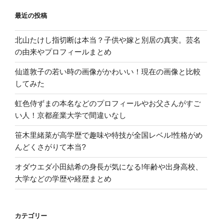
頃
最近の投稿
や
若
北山たけし指切断は本当？子供や嫁と別居の真実。芸名
い
の由来やプロフィールまとめ
頃
も
仙道敦子の若い時の画像がかわいい！現在の画像と比較
気
してみた
に
な
虹色侍ずまの本名などのプロフィールやお父さんがすご
る。”
い人！京都産業大学で間違いなし
の
笹木里緒菜が高学歴で趣味や特技が全国レベル!性格がめ
んどくさがりて本当?
オダウエダ小田結希の身長が気になる!年齢や出身高校、
大学などの学歴や経歴まとめ
カテゴリー