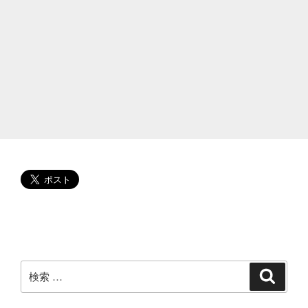
の
今！
深
イ
イ
話。
夫？
2
度
結
婚？
独
身？
子
供
は？
小
検
検
索
さ
索:
い