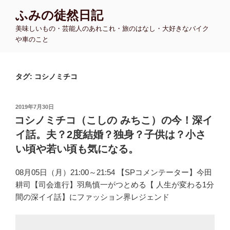
コ
ふみの徒然日記
ン
美味しいもの・芸能人のあれこれ・旅のはなし・大好きなバイク
テ
や車のこと
ン
ツ
へ
タグ:
コシノミチコ
ス
キ
ッ
投
2019年7月30日
プ
稿
コシノミチコ（こしの みちこ）の今！深イ
日:
イ話。夫？2度結婚？独身？子供は？小さ
い頃や若い頃も気になる。
08月05日（月）21:00～21:54 【SPコメンテーター】今田
耕司【司会進行】羽鳥慎一がつとめる【 人生が変わる1分
間の深イイ話】にファッション界レジェンド