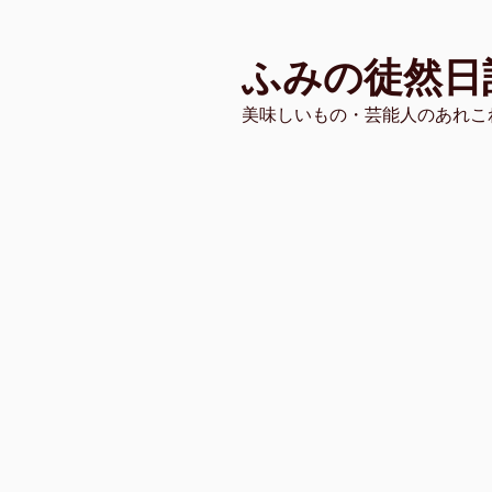
コ
ン
ふみの徒然日
テ
ン
美味しいもの・芸能人のあれこ
ツ
へ
ス
キ
ッ
プ