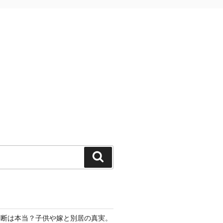
検
索
切断は本当？子供や嫁と別居の真実。