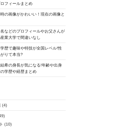
プロフィールまとめ
い時の画像がかわいい！現在の画像と
本名などのプロフィールやお父さんが
都産業大学で間違いなし
学歴で趣味や特技が全国レベル!性
がりて本当?
結希の身長が気になる!年齢や出身
どの学歴や経歴まとめ
策
(4)
49)
ト
(10)