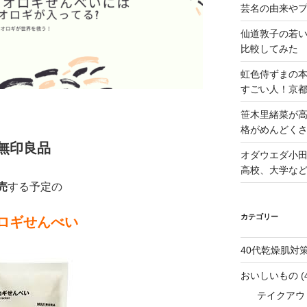
芸名の由来や
仙道敦子の若
比較してみた
虹色侍ずまの
すごい人！京
笹木里緒菜が高
格がめんどくさ
無印良品
オダウエダ小田
高校、大学な
売
する予定の
カテゴリー
ロギせんべい
40代乾燥肌対
おいしいもの
(
テイクアウ