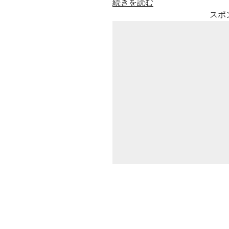
“コ
続きを読む
オ
スポ
ロ
ギ
せ
ん
べ
い
(無
印
良
品)
は、
本
物
の
コ
オ
ロ