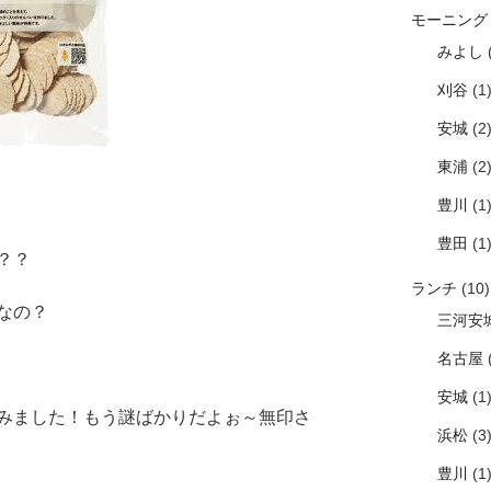
モーニング
みよし
(
刈谷
(1
安城
(2
東浦
(2
豊川
(1
豊田
(1
？？
ランチ
(10)
なの？
三河安
名古屋
(
安城
(1
みました！もう謎ばかりだよぉ～無印さ
浜松
(3
豊川
(1