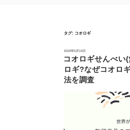
タグ:
コオロギ
投
2020年5月14日
稿
コオロギせんべい(
日:
ロギ?なぜコオロ
法を調査