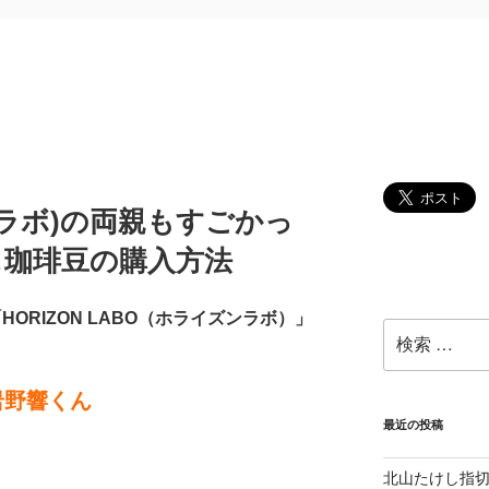
ラボ)の両親もすごかっ
｡珈琲豆の購入方法
HORIZON LABO（ホライズンラボ）」
検
索:
岩野響くん
最近の投稿
北山たけし指