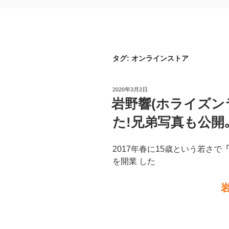
タグ:
オンラインストア
投
2020年3月2日
稿
岩野響(ホライズン
日:
た!兄弟写真も公開
2017年春に15歳という若さで
「
を開業 した