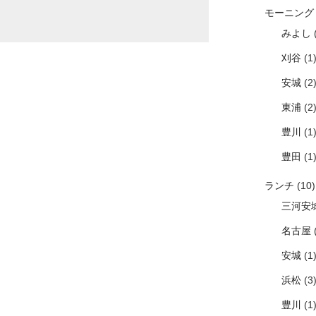
モーニング
みよし
(
刈谷
(1
安城
(2
東浦
(2
豊川
(1
豊田
(1
ランチ
(10)
三河安
名古屋
(
安城
(1
浜松
(3
豊川
(1