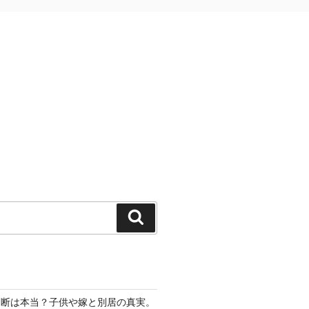
検
索
切断は本当？子供や嫁と別居の真実。