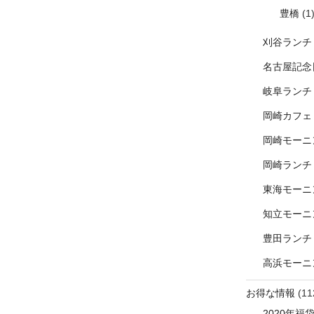
豊橋
(1
刈谷ランチ
名古屋記念
岐阜ランチ
岡崎カフェ
岡崎モーニ
岡崎ランチ
東海モーニ
知立モーニ
豊田ランチ
高浜モーニ
お得な情報
(11
2020年福