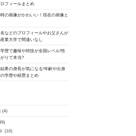
プロフィールまとめ
い時の画像がかわいい！現在の画像と
本名などのプロフィールやお父さんが
都産業大学で間違いなし
学歴で趣味や特技が全国レベル!性
がりて本当?
結希の身長が気になる!年齢や出身
どの学歴や経歴まとめ
策
(4)
49)
ト
(10)