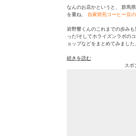
なんのお店かというと、 群馬
を重ね、
自家焙煎コーヒー豆の
岩野響くんのこれまでの歩みも
った!そしてホライズンラボの
ョップなどをまとめてみました
“岩
続きを読む
野
スポ
響
(ホ
ラ
イ
ズ
ン
ラ
ボ)
の