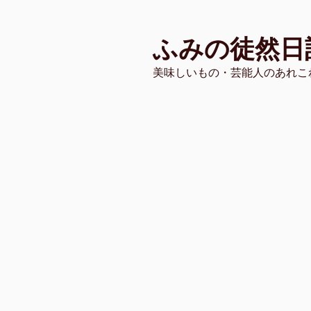
コ
ン
ふみの徒然日
テ
ン
美味しいもの・芸能人のあれこ
ツ
へ
ス
キ
ッ
プ