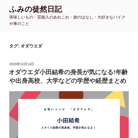
コ
ふみの徒然日記
ン
美味しいもの・芸能人のあれこれ・旅のはなし・大好きなバイク
テ
や車のこと
ン
ツ
へ
タグ:
オダウエダ
ス
キ
ッ
投
2020年12月14日
プ
稿
オダウエダ小田結希の身長が気になる!年齢
日:
や出身高校、大学などの学歴や経歴まとめ