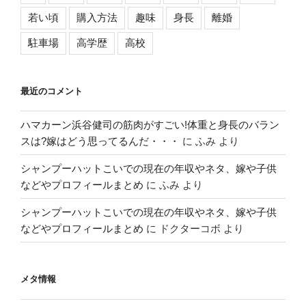
若い頃
購入方法
趣味
身長
離婚
駐車場
高学歴
高校
最近のコメント
ハマカーン浜谷健司の筋肉がすごい!体重と身長のバラン
スは?嫁はどう思ってるんだ・・・
に
ふみ
より
シャンプーハットこいでの現在の年収やネタ、嫁や子供
などやプロフィールまとめ
に
ふみ
より
シャンプーハットこいでの現在の年収やネタ、嫁や子供
などやプロフィールまとめ
に
ドクターコボ
より
メタ情報