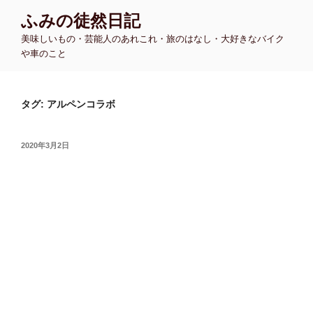
コ
ふみの徒然日記
ン
美味しいもの・芸能人のあれこれ・旅のはなし・大好きなバイク
テ
や車のこと
ン
ツ
へ
タグ:
アルペンコラボ
ス
キ
ッ
投
2020年3月2日
プ
稿
日: