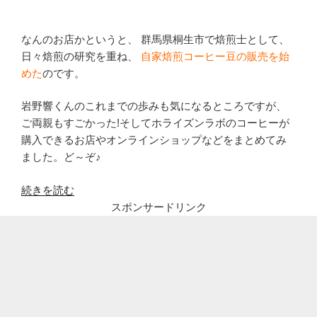
なんのお店かというと、 群馬県桐生市で焙煎士として、
日々焙煎の研究を重ね、
自家焙煎コーヒー豆の販売を始
めた
のです。
岩野響くんのこれまでの歩みも気になるところですが、
ご両親もすごかった!そしてホライズンラボのコーヒーが
購入できるお店やオンラインショップなどをまとめてみ
ました。ど～ぞ♪
“岩
続きを読む
野
スポンサードリンク
響
(ホ
ラ
イ
ズ
ン