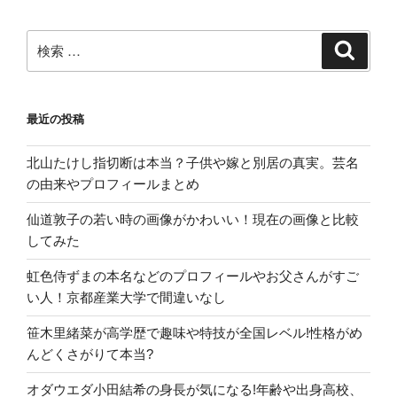
琲
豆
検
検
索
の
索:
購
入
最近の投稿
方
法”
北山たけし指切断は本当？子供や嫁と別居の真実。芸名
の
の由来やプロフィールまとめ
仙道敦子の若い時の画像がかわいい！現在の画像と比較
してみた
虹色侍ずまの本名などのプロフィールやお父さんがすご
い人！京都産業大学で間違いなし
笹木里緒菜が高学歴で趣味や特技が全国レベル!性格がめ
んどくさがりて本当?
オダウエダ小田結希の身長が気になる!年齢や出身高校、