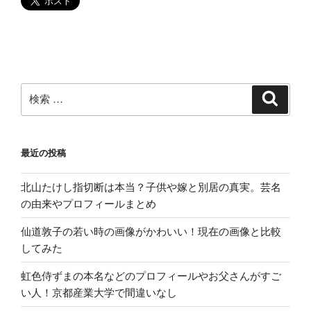
で?
キ
ャ
ス
テ
ィ
検
検
索
ン
索:
グ
ま
最近の投稿
と
め”
北山たけし指切断は本当？子供や嫁と別居の真実。芸名
の
の由来やプロフィールまとめ
仙道敦子の若い時の画像がかわいい！現在の画像と比較
してみた
虹色侍ずまの本名などのプロフィールやお父さんがすご
い人！京都産業大学で間違いなし