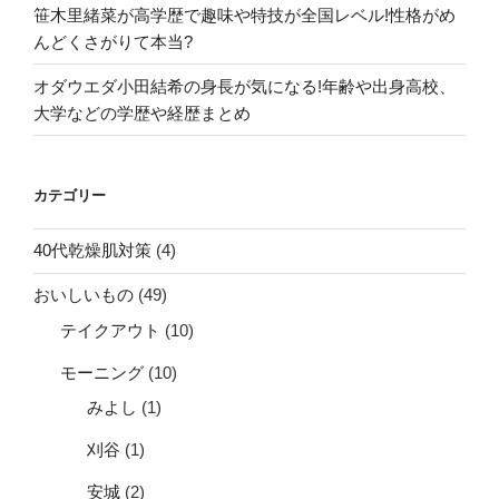
笹木里緒菜が高学歴で趣味や特技が全国レベル!性格がめ
んどくさがりて本当?
オダウエダ小田結希の身長が気になる!年齢や出身高校、
大学などの学歴や経歴まとめ
カテゴリー
40代乾燥肌対策
(4)
おいしいもの
(49)
テイクアウト
(10)
モーニング
(10)
みよし
(1)
刈谷
(1)
安城
(2)