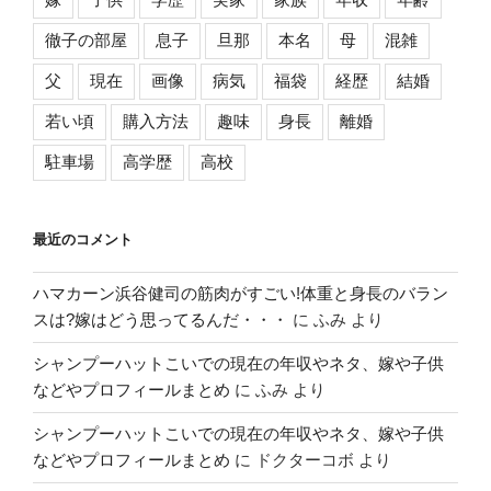
徹子の部屋
息子
旦那
本名
母
混雑
父
現在
画像
病気
福袋
経歴
結婚
若い頃
購入方法
趣味
身長
離婚
駐車場
高学歴
高校
最近のコメント
ハマカーン浜谷健司の筋肉がすごい!体重と身長のバラン
スは?嫁はどう思ってるんだ・・・
に
ふみ
より
シャンプーハットこいでの現在の年収やネタ、嫁や子供
などやプロフィールまとめ
に
ふみ
より
シャンプーハットこいでの現在の年収やネタ、嫁や子供
などやプロフィールまとめ
に
ドクターコボ
より