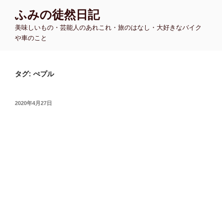
コ
ふみの徒然日記
ン
美味しいもの・芸能人のあれこれ・旅のはなし・大好きなバイク
テ
や車のこと
ン
ツ
へ
タグ:
ぺプル
ス
キ
ッ
投
2020年4月27日
プ
稿
日: