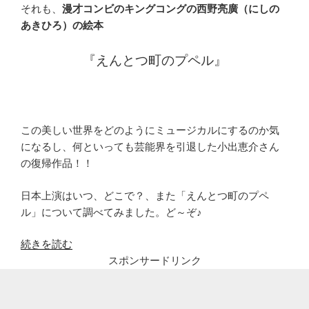
それも、
漫才コンビのキングコングの西野亮廣（にしの
あきひろ）の絵本
『えんとつ町のプペル』
この美しい世界をどのようにミュージカルにするのか気
になるし、何といっても芸能界を引退した小出恵介さん
の復帰作品！！
日本上演はいつ、どこで？、また「えんとつ町のプペ
ル」について調べてみました。ど～ぞ♪
“小
続きを読む
出
スポンサードリンク
恵
介