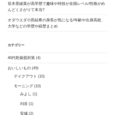
笹木里緒菜が高学歴で趣味や特技が全国レベル!性格がめ
んどくさがりて本当?
オダウエダ小田結希の身長が気になる!年齢や出身高校、
大学などの学歴や経歴まとめ
カテゴリー
40代乾燥肌対策
(4)
おいしいもの
(49)
テイクアウト
(10)
モーニング
(10)
みよし
(1)
刈谷
(1)
安城
(2)