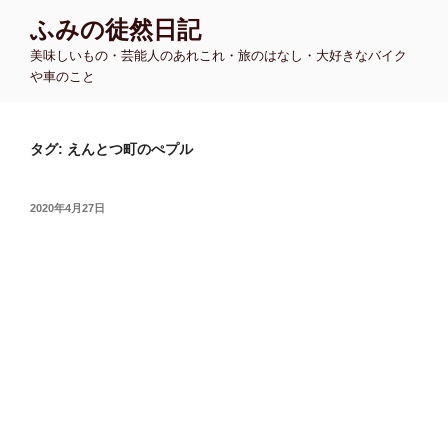
コ
ふみの徒然日記
ン
美味しいもの・芸能人のあれこれ・旅のはなし・大好きなバイク
テ
や車のこと
ン
ツ
へ
タグ:
えんとつ町のぺプル
ス
キ
ッ
投
2020年4月27日
プ
稿
日: