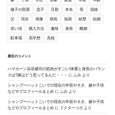
徹子の部屋
息子
旦那
本名
母
混雑
父
現在
画像
病気
福袋
経歴
結婚
若い頃
購入方法
趣味
身長
離婚
駐車場
高学歴
高校
最近のコメント
ハマカーン浜谷健司の筋肉がすごい!体重と身長のバラン
スは?嫁はどう思ってるんだ・・・
に
ふみ
より
シャンプーハットこいでの現在の年収やネタ、嫁や子供
などやプロフィールまとめ
に
ふみ
より
シャンプーハットこいでの現在の年収やネタ、嫁や子供
などやプロフィールまとめ
に
ドクターコボ
より