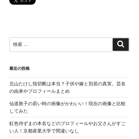
で?
キ
ャ
ス
テ
ィ
検
検
索
ン
索:
グ
ま
最近の投稿
と
め”
北山たけし指切断は本当？子供や嫁と別居の真実。芸名
の
の由来やプロフィールまとめ
仙道敦子の若い時の画像がかわいい！現在の画像と比較
してみた
虹色侍ずまの本名などのプロフィールやお父さんがすご
い人！京都産業大学で間違いなし