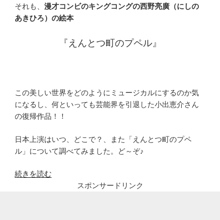
それも、
漫才コンビのキングコングの西野亮廣（にしの
あきひろ）の絵本
『えんとつ町のプペル』
この美しい世界をどのようにミュージカルにするのか気
になるし、何といっても芸能界を引退した小出恵介さん
の復帰作品！！
日本上演はいつ、どこで？、また「えんとつ町のプペ
ル」について調べてみました。ど～ぞ♪
“小
続きを読む
出
スポンサードリンク
恵
介