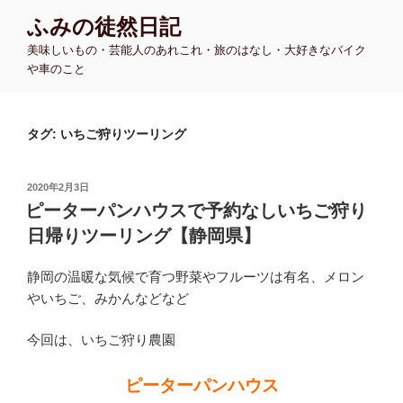
コ
ふみの徒然日記
ン
美味しいもの・芸能人のあれこれ・旅のはなし・大好きなバイク
テ
や車のこと
ン
ツ
へ
タグ:
いちご狩りツーリング
ス
キ
ッ
投
2020年2月3日
プ
稿
ピーターパンハウスで予約なしいちご狩り
日:
日帰りツーリング【静岡県】
静岡の温暖な気候で育つ野菜やフルーツは有名、メロン
やいちご、みかんなどなど
今回は、いちご狩り農園
ピーターパンハウス