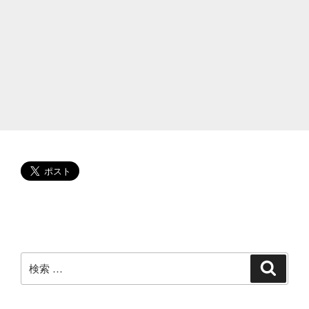
し
い
ち
ご
狩
り
日
帰
り
ツ
ー
リ
ン
グ
【静
岡
検
検
索
県】”
索:
の