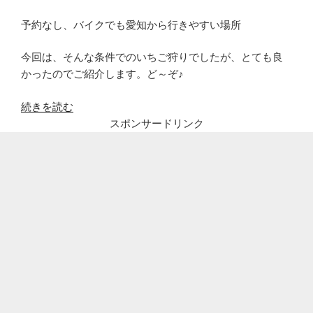
予約なし、バイクでも愛知から行きやすい場所
今回は、そんな条件でのいちご狩りでしたが、とても良
かったのでご紹介します。ど～ぞ♪
“ピ
続きを読む
ー
スポンサードリンク
タ
ー
パ
ン
ハ
ウ
ス
で
予
約
な