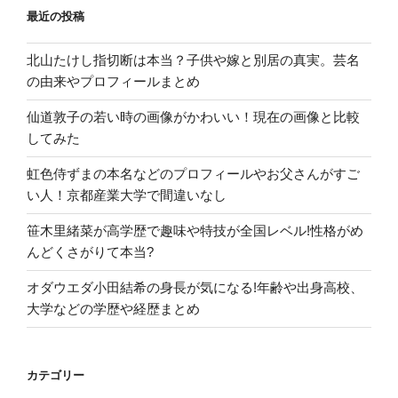
最近の投稿
北山たけし指切断は本当？子供や嫁と別居の真実。芸名
の由来やプロフィールまとめ
仙道敦子の若い時の画像がかわいい！現在の画像と比較
してみた
虹色侍ずまの本名などのプロフィールやお父さんがすご
い人！京都産業大学で間違いなし
笹木里緒菜が高学歴で趣味や特技が全国レベル!性格がめ
んどくさがりて本当?
オダウエダ小田結希の身長が気になる!年齢や出身高校、
大学などの学歴や経歴まとめ
カテゴリー